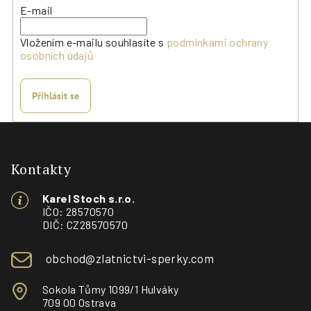
E-mail
k
y
Vložením e-mailu souhlasíte s
podmínkami ochrany
v
osobních údajů
ý
p
i
Přihlásit se
s
Z
u
á
p
Kontakty
a
Karel Stoch s.r.o.
t
IČO: 28570570
í
DIČ: CZ28570570
obchod@zlatnictvi-sperky.com
Sokola Tůmy 1099/1 Hulváky
709 00 Ostrava