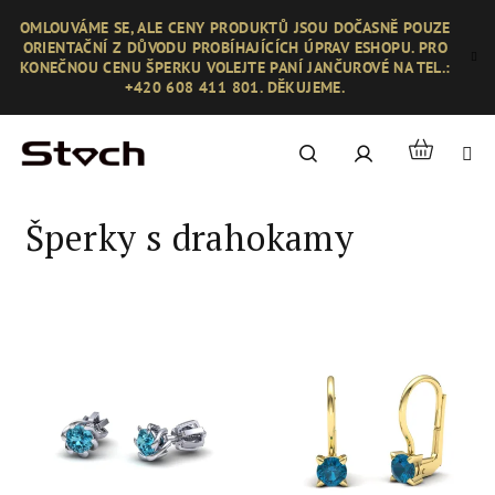
Přejít
OMLOUVÁME SE, ALE CENY PRODUKTŮ JSOU DOČASNĚ POUZE
na
ORIENTAČNÍ Z DŮVODU PROBÍHAJÍCÍCH ÚPRAV ESHOPU. PRO
obsah
KONEČNOU CENU ŠPERKU VOLEJTE PANÍ JANČUROVÉ NA TEL.:
+420 608 411 801. DĚKUJEME.
Nákupní
Hledat
Přihlášení
košík
Šperky s drahokamy
V
ý
p
i
s