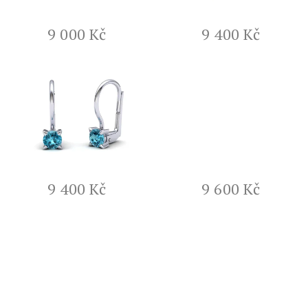
p
r
9 000 Kč
9 400 Kč
o
d
u
k
t
ů
9 400 Kč
9 600 Kč