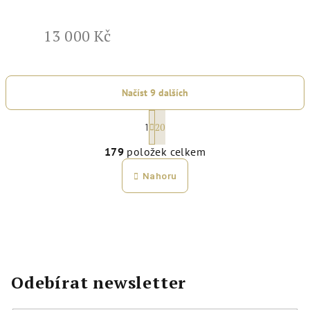
13 000 Kč
Načíst 9 dalších
S
20
1
t
O
r
179
položek celkem
v
á
l
Nahoru
n
á
k
d
o
a
v
c
á
í
n
p
Odebírat newsletter
í
r
v