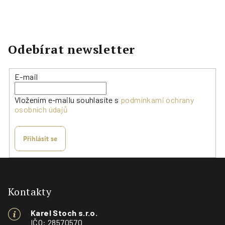
Odebírat newsletter
E-mail
Vložením e-mailu souhlasíte s
podmínkami ochrany
osobních údajů
Přihlásit se
Z
á
p
Kontakty
a
Karel Stoch s.r.o.
t
IČO: 28570570