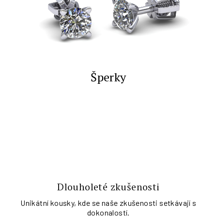
Šperky
V
í
t
e
j
Dlouholeté zkušenosti
t
Unikátní kousky, kde se naše zkušenosti setkávají s
e
dokonalostí.