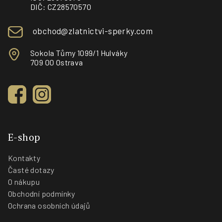
í
DIČ: CZ28570570
obchod@zlatnictvi-sperky.com
Sokola Tůmy 1099/1 Hulváky
709 00 Ostrava
E-shop
Kontakty
Časté dotazy
O nákupu
Obchodní podmínky
Ochrana osobních údajů