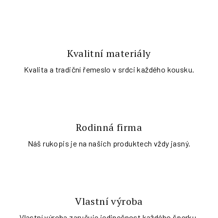
v
n
a
Kvalitní materiály
š
Kvalita a tradiční řemeslo v srdci každého kousku.
e
m
o
Rodinná firma
b
Náš rukopis je na našich produktech vždy jasný.
c
h
o
Vlastní výroba
Vlastní výroba zaručuje jedinečnost každého šperku.