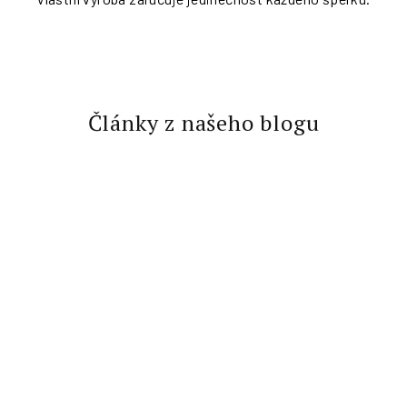
d
ě
Články z našeho blogu