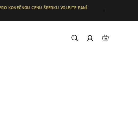
 PRO KONEČNOU CENU ŠPERKU VOLEJTE PANÍ
Nákupní
Hledat
Přihlášení
košík