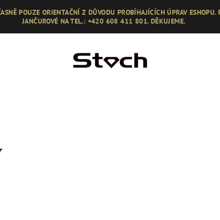
ASNĚ POUZE ORIENTAČNÍ Z DŮVODU PROBÍHAJÍCÍCH ÚPRAV ESHOPU.
JANČUROVÉ NA TEL.: +420 608 411 801. DĚKUJEME.
y