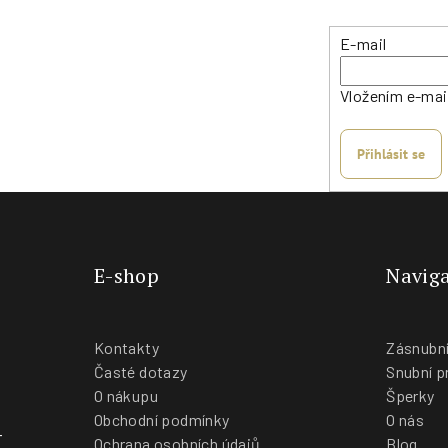
r
E-mail
v
k
Vložením e-mai
y
v
Přihlásit se
ý
p
i
s
u
E-shop
Naviga
Kontakty
Zásnubní
Časté dotazy
Snubní p
O nákupu
Šperky
Obchodní podmínky
O nás
-
Ochrana osobních údajů
Blog