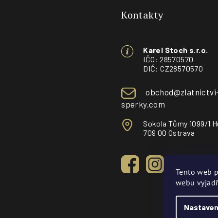
á
Kontakty
p
a
Karel Stoch s.r.o.
t
IČO: 28570570
DIČ: CZ28570570
í
obchod@zlatnictvi
sperky.com
Sokola Tůmy 1099/1 H
709 00 Ostrava
Tento web p
webu vyjadř
Nastaven