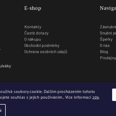
E-shop
Naviga
Kontakty
Zásnubní
Časté dotazy
Snubní p
O nákupu
Šperky
Obchodní podmínky
O nás
-
Ochrana osobních údajů
Blog
Prodejn
ulváky
oužívá soubory cookie. Dalším procházením tohoto
ujete souhlas s jejich používáním.. Více informací
zde
.
Co
í