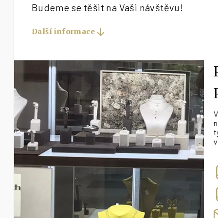
Budeme se těšit na Vaši návštěvu!
Další informace
V
n
t
v