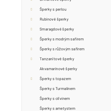
n
n
Šperky s perlou
í
Rubínové šperky
p
Smaragdové šperky
a
Šperky s modrým safírem
n
Šperky s růžovým safírem
e
Tanzanitové šperky
l
Akvamarínové šperky
Šperky s topazem
Šperky s Turmalínem
Šperky s olivínem
Šperky s ametystem