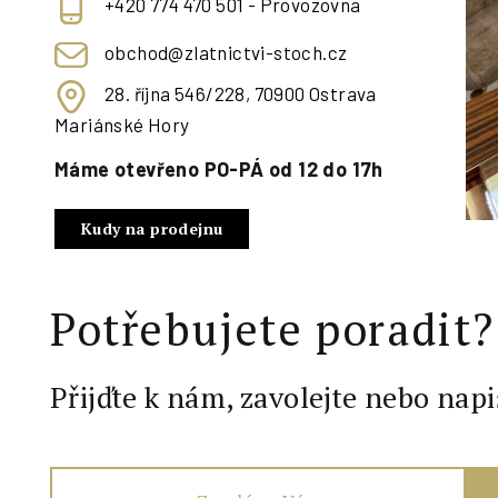
+420 774 470 501 - Provozovna
obchod@zlatnictvi-stoch.cz
28. října 546/228, 70900 Ostrava
Mariánské Hory
Máme otevřeno PO-PÁ od 12 do 17h
Kudy na prodejnu
Potřebujete poradit?
Přijďte k nám, zavolejte nebo napi