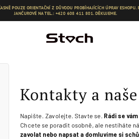
ASNĚ POUZE ORIENTAČNÍ Z DŮVODU PROBÍHAJÍCÍCH ÚPRAV ESHOPU.
JANČUROVÉ NA TEL.: +420 608 411 801. DĚKUJEME.
Kontakty a naše
Napište. Zavolejte. Stavte se.
Rádi se vám
Chcete se poradit osobně, ale nestíháte n
zavolat nebo napsat a domluvíme si schů