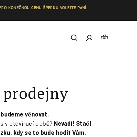
 PRO KONEČNOU CENU ŠPERKU VOLEJTE PANÍ
Nákupní
Hledat
Přihlášení
košík
 prodejny
 budeme věnovat.
ás v otevírací době?
Nevadí! Stačí
zku, kdy se to bude hodit Vám.