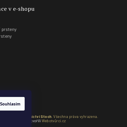
ce v e-shopu
 prsteny
rsteny
y
Souhlasím
pyright 2026
Zlatnictví Stoch
. Všechna práva vyhrazena.
Vytvořili
Webotvůrci.cz