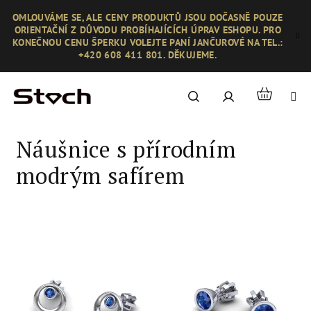
Přejít
OMLOUVÁME SE, ALE CENY PRODUKTŮ JSOU DOČASNĚ POUZE
na
ORIENTAČNÍ Z DŮVODU PROBÍHAJÍCÍCH ÚPRAV ESHOPU. PRO
obsah
KONEČNOU CENU ŠPERKU VOLEJTE PANÍ JANČUROVÉ NA TEL.:
+420 608 411 801. DĚKUJEME.
Nákupní
Hledat
Přihlášení
košík
Náušnice s přírodním
modrým safírem
V
ý
p