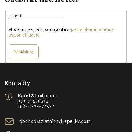
r
v
E-mail
k
y
Vložením e-mailu souhlasíte s
podmínkami ochrany
v
osobních údajů
ý
p
i
Přihlásit se
s
Z
u
á
p
Kontakty
a
Karel Stoch s.r.o.
t
IČO: 28570570
í
DIČ: CZ28570570
obchod@zlatnictvi-sperky.com