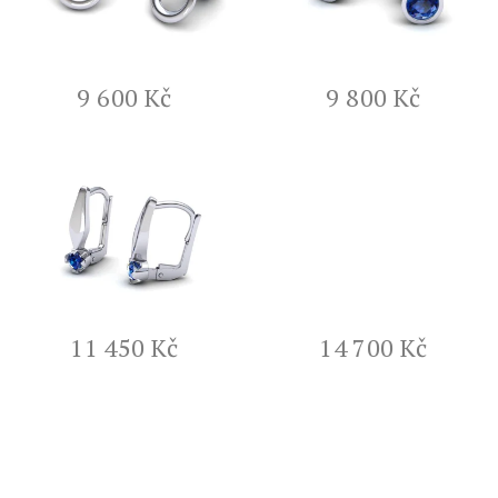
i
s
p
r
9 600 Kč
9 800 Kč
o
d
u
k
t
ů
11 450 Kč
14 700 Kč