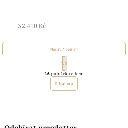
32 410 Kč
Načíst 7 dalších
S
2
1
t
O
r
16
položek celkem
v
á
l
Nahoru
n
á
k
d
o
a
v
c
á
í
n
p
Odebírat newsletter
í