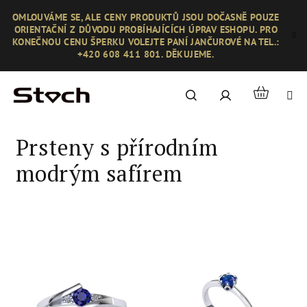
Přejít
OMLOUVÁME SE, ALE CENY PRODUKTŮ JSOU DOČASNĚ POUZE
na
ORIENTAČNÍ Z DŮVODU PROBÍHAJÍCÍCH ÚPRAV ESHOPU. PRO
obsah
KONEČNOU CENU ŠPERKU VOLEJTE PANÍ JANČUROVÉ NA TEL.:
+420 608 411 801. DĚKUJEME.
Nákupní
Hledat
Přihlášení
košík
Prsteny s přírodním
modrým safírem
V
ý
p