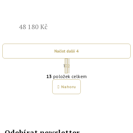
48 180 Kč
Načíst další 4
S
2
1
t
O
r
13
položek celkem
v
á
l
Nahoru
n
á
k
d
o
a
v
c
á
í
n
p
Odebírat newsletter
í