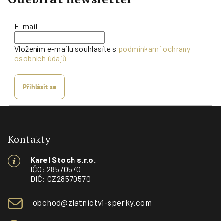
r
v
E-mail
k
y
Vložením e-mailu souhlasíte s
podmínkami ochrany
v
osobních údajů
ý
p
i
Přihlásit se
s
Z
u
á
p
Kontakty
a
Karel Stoch s.r.o.
t
IČO: 28570570
í
DIČ: CZ28570570
obchod@zlatnictvi-sperky.com