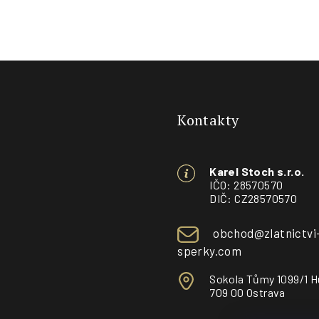
Z
á
Kontakty
p
a
Karel Stoch s.r.o.
t
IČO: 28570570
DIČ: CZ28570570
í
obchod@zlatnictvi
sperky.com
Sokola Tůmy 1099/1 H
709 00 Ostrava