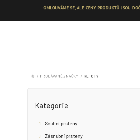
Přejít
OMLOUVÁME SE, ALE CENY PRODUKTŮ JSOU DOČ
na
obsah
/
PRODÁVANÉ ZNAČKY
/
RETOFY
DOMŮ
P
o
Přeskočit
Kategorie
kategorie
s
Snubní prsteny
t
Zásnubní prsteny