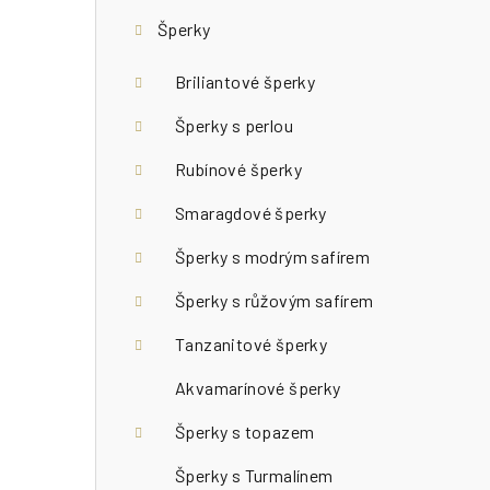
r
Šperky
a
n
Briliantové šperky
n
Šperky s perlou
í
Rubínové šperky
p
Smaragdové šperky
a
Šperky s modrým safírem
n
Šperky s růžovým safírem
e
Tanzanitové šperky
l
Akvamarínové šperky
Šperky s topazem
Šperky s Turmalínem