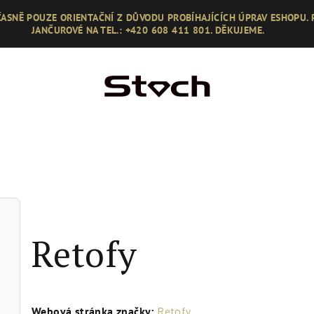
ASNĚ POUZE ORIENTAČNÍ Z DŮVODU PROBÍHAJÍCÍCH ÚPRAV ESHOPU.
JANČUROVÉ NA TEL.: +420 608 411 801. DĚKUJEME.
Retofy
Webová stránka značky:
Retofy