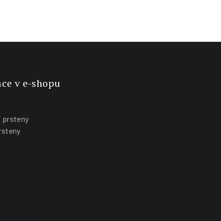
ce v e-shopu
 prsteny
rsteny
y