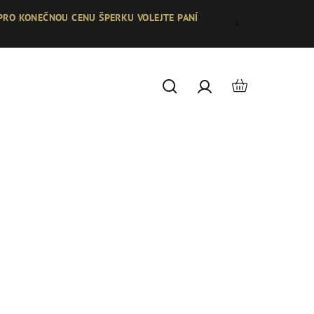
 PRO KONEČNOU CENU ŠPERKU VOLEJTE PANÍ
Nákupní
Hledat
Přihlášení
košík