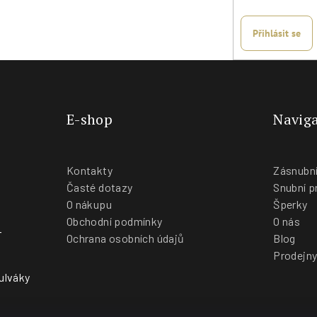
Přihlásit se
E-shop
Naviga
Kontakty
Zásnubní
Časté dotazy
Snubní p
O nákupu
Šperky
Obchodní podmínky
O nás
-
Ochrana osobních údajů
Blog
Prodejn
ulváky