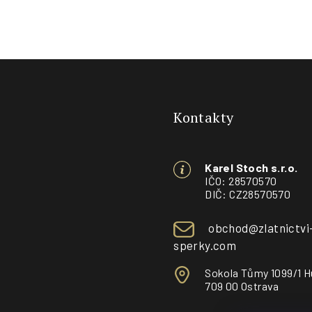
Z
á
Kontakty
p
a
Karel Stoch s.r.o.
t
IČO: 28570570
DIČ: CZ28570570
í
obchod@zlatnictvi
sperky.com
Sokola Tůmy 1099/1 H
709 00 Ostrava