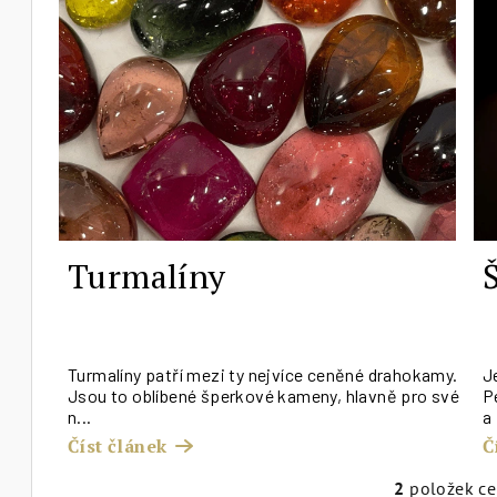
p
i
s
č
l
á
n
Turmalíny
k
ů
25.10.2023
2
Turmalíny patří mezi ty nejvíce ceněné drahokamy.
J
Jsou to oblíbené šperkové kameny, hlavně pro své
P
n...
a 
Číst článek
Č
2
položek c