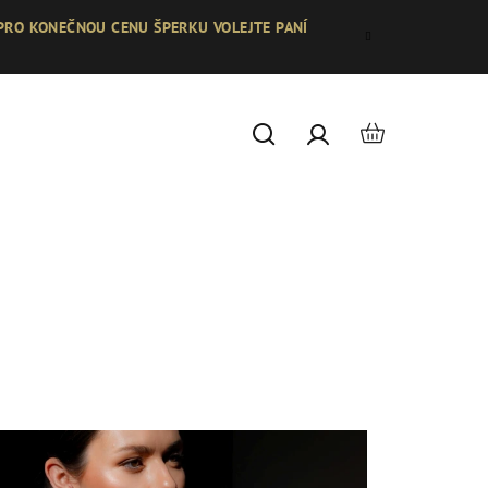
 PRO KONEČNOU CENU ŠPERKU VOLEJTE PANÍ
Nákupní
Hledat
Přihlášení
košík