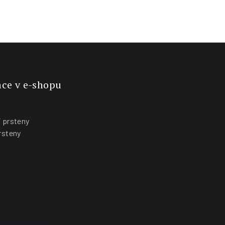
ce v e-shopu
 prsteny
rsteny
y