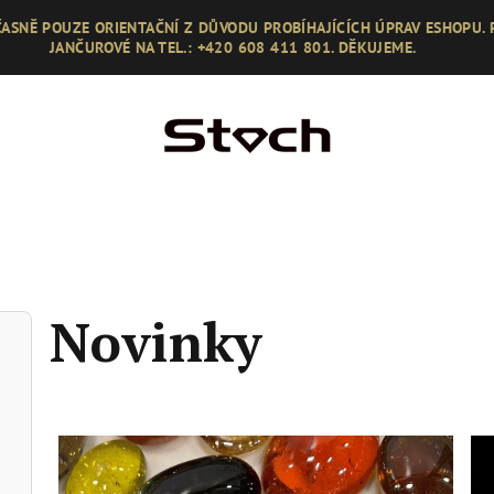
ASNĚ POUZE ORIENTAČNÍ Z DŮVODU PROBÍHAJÍCÍCH ÚPRAV ESHOPU.
JANČUROVÉ NA TEL.: +420 608 411 801. DĚKUJEME.
Novinky
V
ý