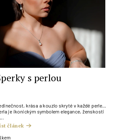
Šperky s perlou
5.10.2023
edinečnost, krása a kouzlo skryté v každé perle…
erla je ikonickým symbolem elegance, ženskosti
...
íst článek
elkem