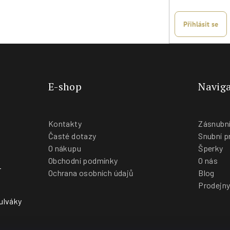
i
s
Přihlásit se
u
E-shop
Naviga
Kontakty
Zásnubní
Časté dotazy
Snubní p
O nákupu
Šperky
Obchodní podmínky
O nás
-
Ochrana osobních údajů
Blog
Prodejn
ulváky