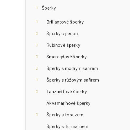
r
Šperky
a
n
Briliantové šperky
n
Šperky s perlou
í
Rubínové šperky
p
Smaragdové šperky
a
Šperky s modrým safírem
n
Šperky s růžovým safírem
e
Tanzanitové šperky
l
Akvamarínové šperky
Šperky s topazem
Šperky s Turmalínem