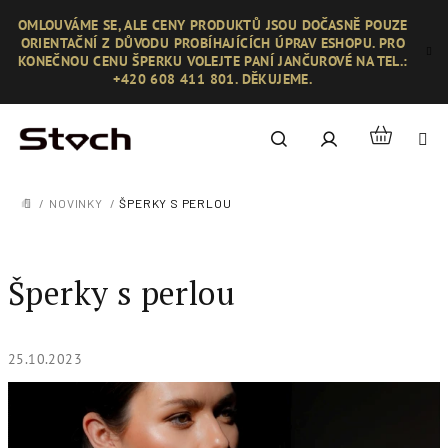
Přejít
OMLOUVÁME SE, ALE CENY PRODUKTŮ JSOU DOČASNĚ POUZE
na
ORIENTAČNÍ Z DŮVODU PROBÍHAJÍCÍCH ÚPRAV ESHOPU. PRO
obsah
KONEČNOU CENU ŠPERKU VOLEJTE PANÍ JANČUROVÉ NA TEL.:
+420 608 411 801. DĚKUJEME.
Nákupní
Hledat
Přihlášení
košík
/
NOVINKY
/
ŠPERKY S PERLOU
DOMŮ
Šperky s perlou
25.10.2023