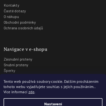
Kontakty
Časté dotazy
O nákupu
Obchodní podmínky
Ochrana osobních údajů
Navigace v e-shopu
Zásnubní prsteny
Snubní prsteny
Šperky
O nás
Tento web používá soubory cookie. Dalším procházením
Blog
tohoto webu vyjadřujete souhlas s jejich používáním..
Prodejny
Více informací
zde
.
Nastavení
Copyright 2026
Zlatnictví Stoch
. Všechna práva vyhrazena.