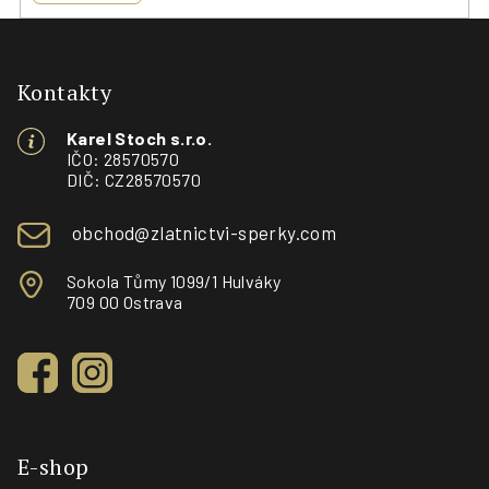
Z
á
p
Kontakty
a
Karel Stoch s.r.o.
t
IČO: 28570570
í
DIČ: CZ28570570
obchod@zlatnictvi-sperky.com
Sokola Tůmy 1099/1 Hulváky
709 00 Ostrava
E-shop