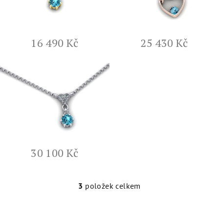
i
s
p
r
16 490 Kč
25 430 Kč
o
d
u
k
t
ů
30 100 Kč
3
položek celkem
O
v
l