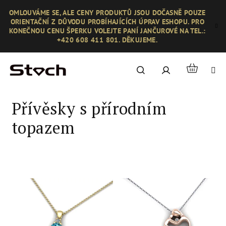
Přejít
OMLOUVÁME SE, ALE CENY PRODUKTŮ JSOU DOČASNĚ POUZE
na
ORIENTAČNÍ Z DŮVODU PROBÍHAJÍCÍCH ÚPRAV ESHOPU. PRO
obsah
KONEČNOU CENU ŠPERKU VOLEJTE PANÍ JANČUROVÉ NA TEL.:
+420 608 411 801. DĚKUJEME.
Nákupní
Hledat
Přihlášení
košík
Přívěsky s přírodním
topazem
V
ý
p