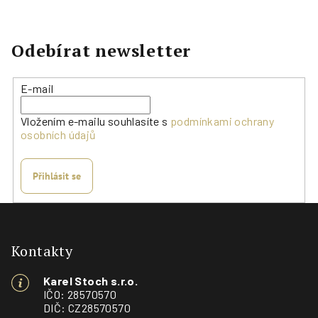
á
d
a
Odebírat newsletter
c
í
E-mail
p
r
Vložením e-mailu souhlasíte s
podmínkami ochrany
v
osobních údajů
k
y
Přihlásit se
v
ý
Z
p
á
i
s
p
Kontakty
u
a
Karel Stoch s.r.o.
t
IČO: 28570570
í
DIČ: CZ28570570