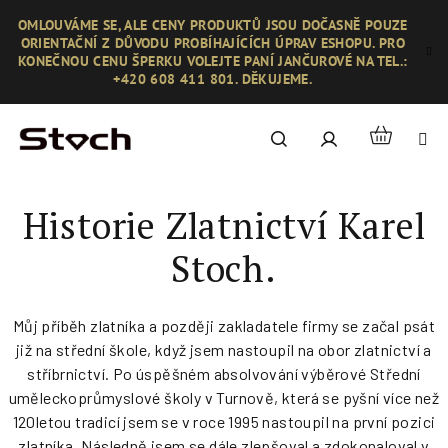
Přejít
OMLOUVÁME SE, ALE CENY PRODUKTŮ JSOU DOČASNĚ POUZE
na
ORIENTAČNÍ Z DŮVODU PROBÍHAJÍCÍCH ÚPRAV ESHOPU. PRO
obsah
KONEČNOU CENU ŠPERKU VOLEJTE PANÍ JANČUROVÉ NA TEL.:
+420 608 411 801. DĚKUJEME.
Nákupní
Hledat
Přihlášení
košík
Historie Zlatnictví Karel
Stoch.
Můj příběh zlatníka a později zakladatele firmy se začal psát
již na střední škole, když jsem nastoupil na obor zlatnictví a
stříbrnictví. Po úspěšném absolvování výběrové Střední
uměleckoprůmyslové školy v Turnově, která se pyšní více než
120letou tradicí jsem se v roce 1995 nastoupil na první pozici
zlatníka. Následně jsem se dále zlepšoval a zdokonaloval v