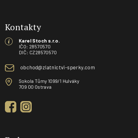
Z
á
Kontakty
p
Karel Stoch s.r.o.
a
IČO: 28570570
DIČ: CZ28570570
t
obchod@zlatnictvi-sperky.com
í
Sokola Tůmy 1099/1 Hulváky
709 00 Ostrava