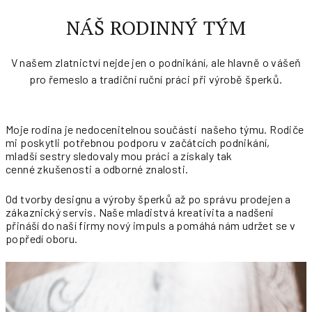
NÁŠ RODINNÝ TÝM
V našem zlatnictví nejde jen o podnikání, ale hlavně o vášeň
pro řemeslo a tradiční ruční práci při výrobě šperků.
Moje rodina je nedocenitelnou souč
á
st
í
našeho t
ý
mu. Rodiče
mi poskytli potřebnou podporu v zač
á
tc
í
ch podnik
á
n
í
,
mladš
í
sestry sledovaly mou pr
á
ci a z
í
skaly tak
cenn
é
zkušenosti a odborn
é
znalosti.
Od tvorby designu a v
ýroby šperků až po správu prodejen a
zákaznický servis. Naše mladistvá kreativita a nadšení
přináší do naší firmy nový impuls a pomáhá nám udržet se v
popředí oboru.