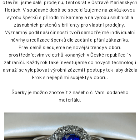
otevřeli jsme další prodejnu, tentokrát v Ostravě Mariánských
Horách. V současné době se specializujeme na zakázkovou
výrobu šperků s přírodními kameny a na výrobu snubních a
zásnubních prstenů s brilianty pro vlastní prodejny.
Významný podíl naší činnosti tvoří samozřejmě individuální
návrhy a realizace šperků dle zadání a přání zákazníka.
Pravidelně sledujeme nejnovější trendy v oboru
prostřednictvím veletrhů konaných v České republice i v
zahraničí. Každý rok také investujeme do nových technologií
a snaží se vylepšovat výrobní zázemí i postupy tak, aby držela
krok s nejlepšími subjekty v oboru.
Šperky je možno zhotovit z našeho či Vámi dodaného
materiálu.