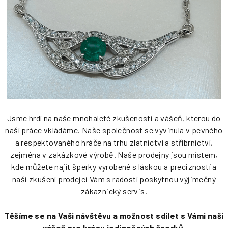
Jsme hrdí na naše mnohaleté zkušenosti a vášeň, kterou do
naší práce vkládáme. Naše společnost se vyvinula v pevného
a respektovaného hráče na trhu zlatnictví a stříbrnictví,
zejména v zakázkové výrobě. Naše prodejny jsou místem,
kde můžete najít šperky vyrobené s láskou a precizností a
naši zkušení prodejci Vám s radostí poskytnou výjimečný
zákaznický servis.
Těšíme se na Vaši návštěvu a možnost sdílet s Vámi naši
vášeň pro krásu jedinečných šperků.