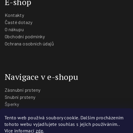
E-shop
Kontakty
Časté dotazy
O nákupu
Obchodní podmínky
Ochrana osobních údajů
Navigace v e-shopu
Zásnubní prsteny
Snubní prsteny
Šperky
O nás
Tento web používá soubory cookie. Dalším procházením
Blog
tohoto webu vyjadřujete souhlas s jejich používáním..
Prodejny
Více informací
zde
.