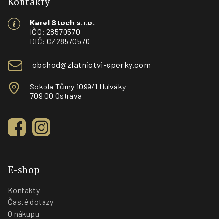
p
Kontakty
a
Karel Stoch s.r.o.
t
IČO: 28570570
í
DIČ: CZ28570570
obchod@zlatnictvi-sperky.com
Sokola Tůmy 1099/1 Hulváky
709 00 Ostrava
E-shop
Kontakty
Časté dotazy
O nákupu