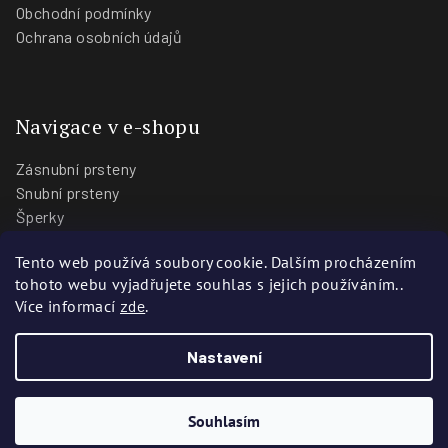
Obchodní podmínky
Ochrana osobních údajů
Navigace v e-shopu
Zásnubní prsteny
Snubní prsteny
Šperky
O nás
Tento web používá soubory cookie. Dalším procházením
Blog
tohoto webu vyjadřujete souhlas s jejich používáním..
Prodejny
Více informací
zde
.
Nastavení
Copyright 2026
Zlatnictví Stoch
. Všechna práva vyhrazena.
Vytvořili
Webotvůrci.cz
Souhlasím
Vytvořil Shoptet