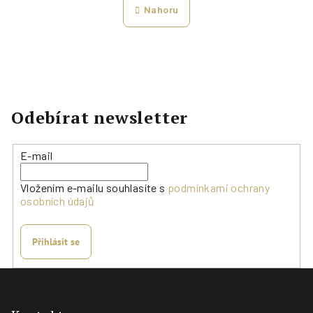
á
l
Nahoru
n
á
k
d
o
a
v
c
á
í
n
p
Odebírat newsletter
í
r
v
E-mail
k
y
Vložením e-mailu souhlasíte s
podmínkami ochrany
v
osobních údajů
ý
p
i
Přihlásit se
s
Z
u
á