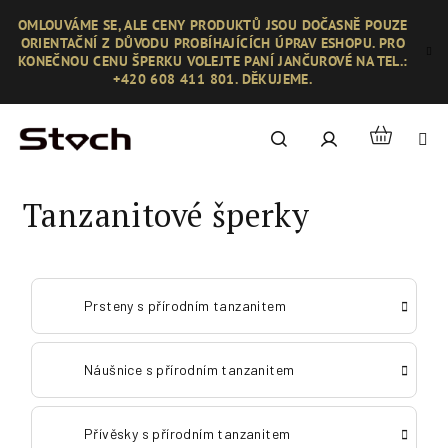
Přejít
OMLOUVÁME SE, ALE CENY PRODUKTŮ JSOU DOČASNĚ POUZE
na
ORIENTAČNÍ Z DŮVODU PROBÍHAJÍCÍCH ÚPRAV ESHOPU. PRO
obsah
KONEČNOU CENU ŠPERKU VOLEJTE PANÍ JANČUROVÉ NA TEL.:
+420 608 411 801. DĚKUJEME.
Nákupní
Hledat
Přihlášení
košík
Tanzanitové šperky
Prsteny s přírodním tanzanitem
Náušnice s přírodním tanzanitem
Přívěsky s přírodním tanzanitem