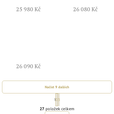
25 980 Kč
26 080 Kč
26 090 Kč
Načíst 9 dalších
S
3
1
t
O
r
27
položek celkem
v