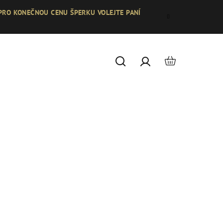
 PRO KONEČNOU CENU ŠPERKU VOLEJTE PANÍ
Nákupní
Hledat
Přihlášení
košík