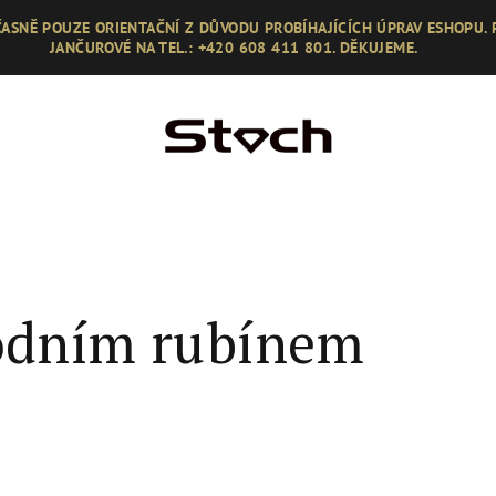
ASNĚ POUZE ORIENTAČNÍ Z DŮVODU PROBÍHAJÍCÍCH ÚPRAV ESHOPU.
JANČUROVÉ NA TEL.: +420 608 411 801. DĚKUJEME.
rodním rubínem