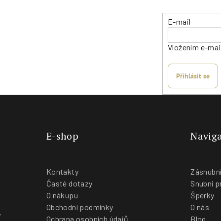
r
E-mail
v
k
Vložením e-mai
y
v
Přihlásit se
ý
p
i
s
u
E-shop
Naviga
Kontakty
Zásnubní
Časté dotazy
Snubní p
O nákupu
Šperky
Obchodní podmínky
O nás
-
Ochrana osobních údajů
Blog