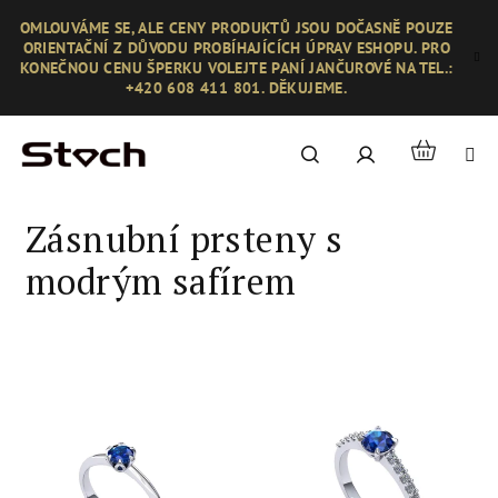
Přejít
OMLOUVÁME SE, ALE CENY PRODUKTŮ JSOU DOČASNĚ POUZE
na
ORIENTAČNÍ Z DŮVODU PROBÍHAJÍCÍCH ÚPRAV ESHOPU. PRO
obsah
KONEČNOU CENU ŠPERKU VOLEJTE PANÍ JANČUROVÉ NA TEL.:
+420 608 411 801. DĚKUJEME.
Nákupní
Hledat
Přihlášení
košík
Zásnubní prsteny s
modrým safírem
V
ý
p