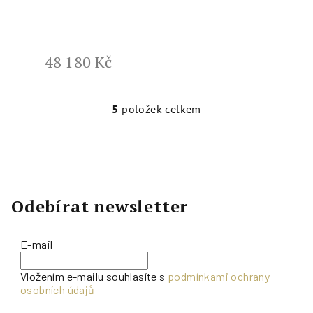
48 180 Kč
5
položek celkem
O
v
l
á
d
a
Odebírat newsletter
c
í
E-mail
p
r
Vložením e-mailu souhlasíte s
podmínkami ochrany
v
osobních údajů
k