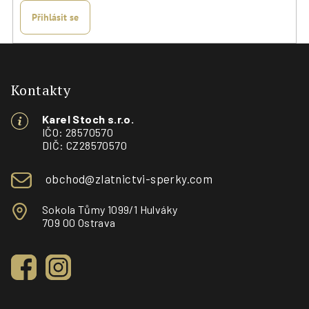
y
Přihlásit se
v
ý
Z
p
á
i
s
p
Kontakty
u
a
Karel Stoch s.r.o.
t
IČO: 28570570
í
DIČ: CZ28570570
obchod@zlatnictvi-sperky.com
Sokola Tůmy 1099/1 Hulváky
709 00 Ostrava