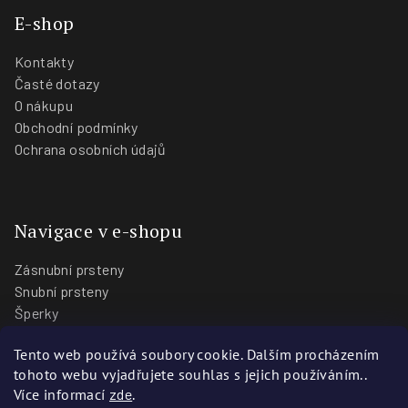
E-shop
Kontakty
Časté dotazy
O nákupu
Obchodní podmínky
Ochrana osobních údajů
Navigace v e-shopu
Zásnubní prsteny
Snubní prsteny
Šperky
O nás
Tento web používá soubory cookie. Dalším procházením
Blog
tohoto webu vyjadřujete souhlas s jejich používáním..
Prodejny
Více informací
zde
.