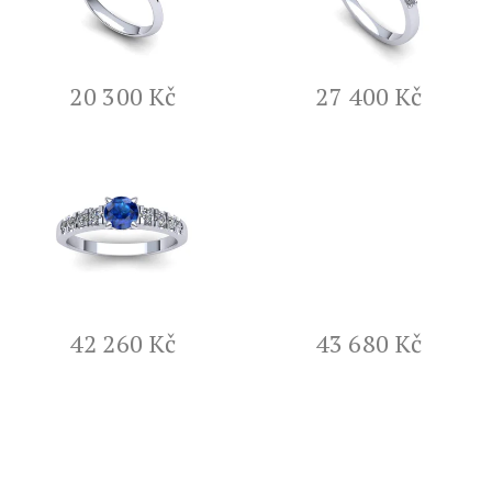
i
s
p
r
20 300 Kč
27 400 Kč
o
d
u
k
t
ů
42 260 Kč
43 680 Kč