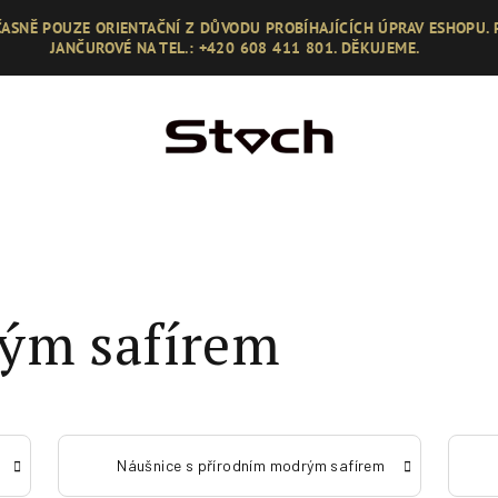
ASNĚ POUZE ORIENTAČNÍ Z DŮVODU PROBÍHAJÍCÍCH ÚPRAV ESHOPU.
JANČUROVÉ NA TEL.: +420 608 411 801. DĚKUJEME.
ým safírem
Náušnice s přírodním modrým safírem