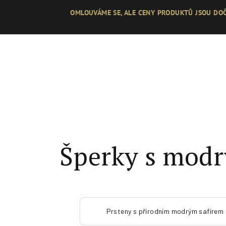
Přejít
OMLOUVÁME SE, ALE CENY PRODUKTŮ JSOU DOČ
na
obsah
Šperky s modr
Prsteny s přírodním modrým safírem