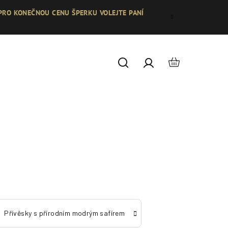
 PRO KONEČNOU CENU ŠPERKU VOLEJTE PANÍ
Nákupní
Hledat
Přihlášení
košík
Přívěsky s přírodním modrým safírem