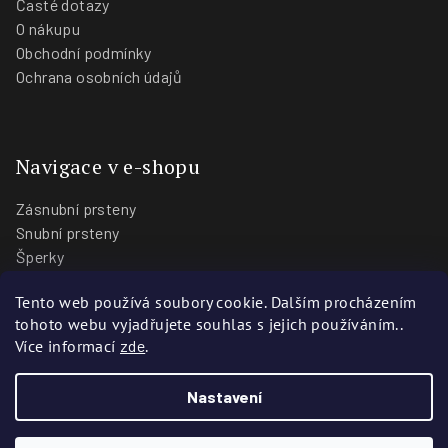
Časté dotazy
O nákupu
Obchodní podmínky
Ochrana osobních údajů
Navigace v e-shopu
Zásnubní prsteny
Snubní prsteny
Šperky
O nás
Tento web používá soubory cookie. Dalším procházením
Blog
tohoto webu vyjadřujete souhlas s jejich používáním..
Prodejny
Více informací
zde
.
Nastavení
Copyright 2026
Zlatnictví Stoch
. Všechna práva vyhrazena.
Vytvořili
Webotvůrci.cz