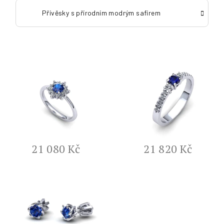
Přívěsky s přírodním modrým safírem
V
ý
p
i
s
p
r
21 080 Kč
21 820 Kč
o
d
u
k
t