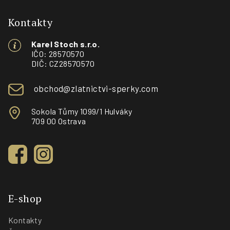
á
p
Kontakty
a
Karel Stoch s.r.o.
t
IČO: 28570570
í
DIČ: CZ28570570
obchod@zlatnictvi-sperky.com
Sokola Tůmy 1099/1 Hulváky
709 00 Ostrava
E-shop
Kontakty