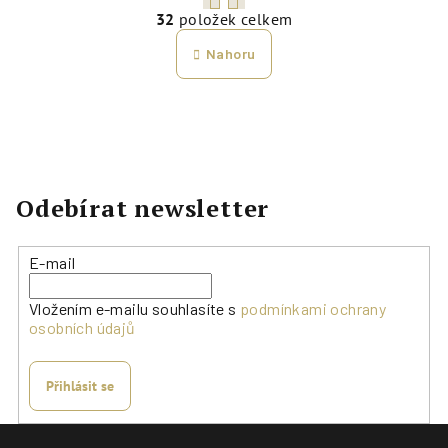
O
r
32
položek celkem
v
á
l
Nahoru
n
á
k
d
o
a
v
c
á
í
n
p
Odebírat newsletter
í
r
v
E-mail
k
y
Vložením e-mailu souhlasíte s
podmínkami ochrany
v
osobních údajů
ý
p
i
Přihlásit se
s
Z
u