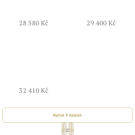
28 580 Kč
29 400 Kč
32 410 Kč
Načíst 9 dalších
S
1
4
2
t