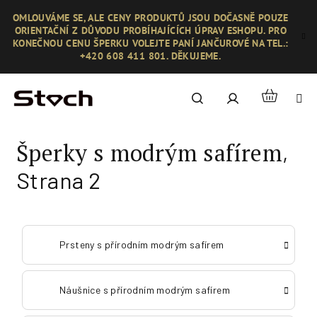
Přejít
OMLOUVÁME SE, ALE CENY PRODUKTŮ JSOU DOČASNĚ POUZE
na
ORIENTAČNÍ Z DŮVODU PROBÍHAJÍCÍCH ÚPRAV ESHOPU. PRO
obsah
KONEČNOU CENU ŠPERKU VOLEJTE PANÍ JANČUROVÉ NA TEL.:
+420 608 411 801. DĚKUJEME.
Nákupní
Hledat
Přihlášení
košík
Šperky s modrým safírem
,
Strana 2
Prsteny s přírodním modrým safírem
Náušnice s přírodním modrým safírem