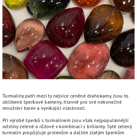
Turmalíny patří mezi ty nejvíce ceněné drahokamy. Jsou to
oblíbené šperkové kameny, hlavně pro své nekonečné
množství barev a vynikající vlastnosti.
Při výrobě šperků s turmalínem jsou však nejpopulárnější
odstíny zelené a růžové v kombinaci s brilianty. Sytě zelený
turmalín propůjčuje prstenům a dalším zlatým šperkům