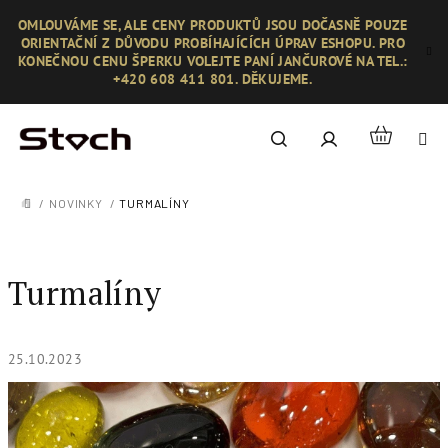
Přejít
OMLOUVÁME SE, ALE CENY PRODUKTŮ JSOU DOČASNĚ POUZE
na
ORIENTAČNÍ Z DŮVODU PROBÍHAJÍCÍCH ÚPRAV ESHOPU. PRO
obsah
KONEČNOU CENU ŠPERKU VOLEJTE PANÍ JANČUROVÉ NA TEL.:
+420 608 411 801. DĚKUJEME.
Nákupní
Hledat
Přihlášení
košík
/
NOVINKY
/
TURMALÍNY
DOMŮ
Turmalíny
25.10.2023