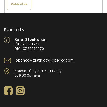
Přihlásit se
Z
á
p
Kontakty
a
Karel Stoch s.r.o.
t
IČO: 28570570
í
DIČ: CZ28570570
obchod@zlatnictvi-sperky.com
Sokola Tůmy 1099/1 Hulváky
709 00 Ostrava