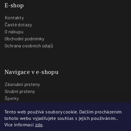
E-shop
Kontakty
Časté dotazy
O nákupu
Obchodní podmínky
Ochrana osobních údajů
Navigace v e-shopu
Zásnubní prsteny
Snubní prsteny
Šperky
O nás
Tento web používá soubory cookie. Dalším procházením
Blog
tohoto webu vyjadřujete souhlas s jejich používáním..
Prodejny
Více informací
zde
.