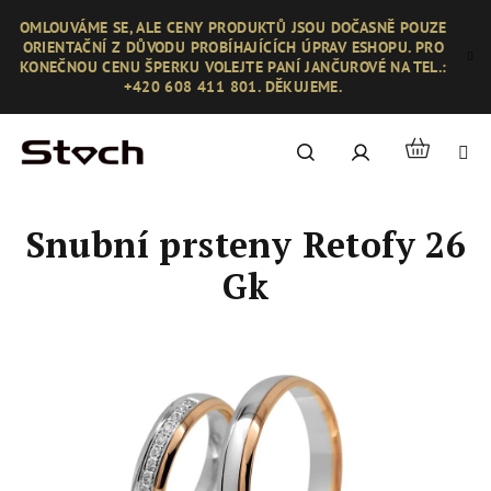
Přejít
OMLOUVÁME SE, ALE CENY PRODUKTŮ JSOU DOČASNĚ POUZE
na
ORIENTAČNÍ Z DŮVODU PROBÍHAJÍCÍCH ÚPRAV ESHOPU. PRO
obsah
KONEČNOU CENU ŠPERKU VOLEJTE PANÍ JANČUROVÉ NA TEL.:
+420 608 411 801. DĚKUJEME.
Nákupní
Hledat
Přihlášení
košík
Snubní prsteny Retofy 26
Gk