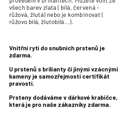
provedení v briliantech. Můžete volit ze
všech barev zlata ( bílá, červená -
růžová, žlutá) nebo je kombinovat (
růžovo bílá, žlutobílá...).
Vnitřní rytí do snubních prstenů je
zdarma.
U prstenů s brilianty či jinými vzácnými
kameny je samozřejmostí certifikát
pravosti.
Prsteny dodáváme v dárkové krabičce,
která je pro naše zákazníky zdarma.