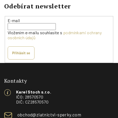
Odebírat newsletter
E-mail
Vložením e-mailu souhlasíte s
podmínkami ochrany
osobních údajů
Přihlásit se
Z
á
p
Kontakty
a
Karel Stoch s.r.o.
t
IČO: 28570570
í
DIČ: CZ28570570
obchod@zlatnictvi-sperky.com