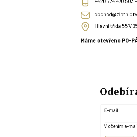
+420 774 470 503 
obchod@zlatnictv
Hlavní třída 557/
Máme otevřeno PO-PÁ
Odebír
E-mail
Vložením e-mai