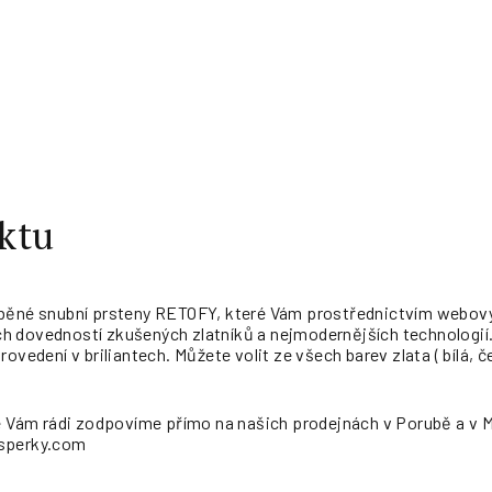
ktu
běné snubní prsteny RETOFY, které Vám prostřednictvím webových
 dovedností zkušených zlatníků a nejmodernějších technologií.
ovedení v briliantech. Můžete volit ze všech barev zlata ( bílá, č
e Vám rádi zodpovíme přímo na našich prodejnách v Porubě a v 
-sperky.com