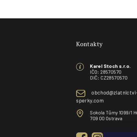
Z
á
Kontakty
p
a
Karel Stoch s.r.o.
t
IČO: 28570570
DIČ: CZ28570570
í
obchod@zlatnictvi
sperky.com
Sokola Tůmy 1099/1 H
709 00 Ostrava