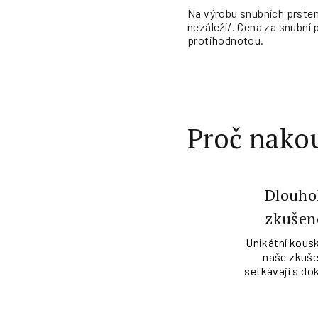
Na výrobu snubních prstenů
nezáleží/. Cena za snubní p
protihodnotou.
Proč nakou
Dlouho
zkušen
Unikátní kousk
naše zkuše
setkávají s do