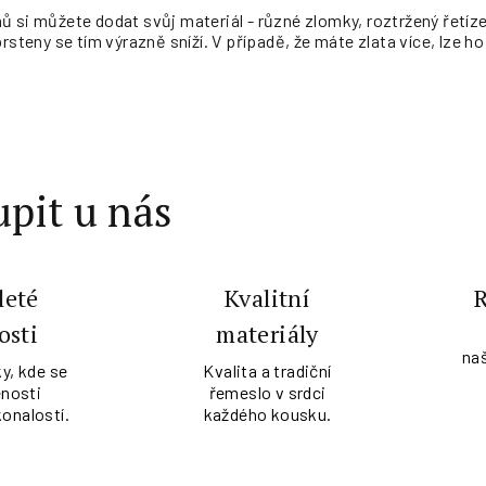
 si můžete dodat svůj materiál - různé zlomky, roztržený řetízek
rsteny se tím výrazně sníží. V případě, že máte zlata více, lze ho
pit u nás
leté
Kvalitní
osti
materiály
na
y, kde se
Kvalita a tradiční
nosti
řemeslo v srdci
konalostí.
každého kousku.