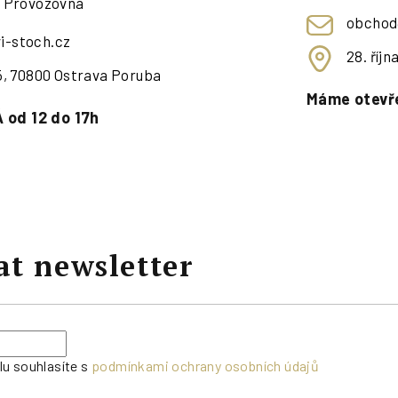
- Provozovna
obchod
i-stoch.cz
28. říj
95, 70800 Ostrava Poruba
Máme otevře
 od 12 do 17h
at newsletter
lu souhlasíte s
podmínkami ochrany osobních údajů