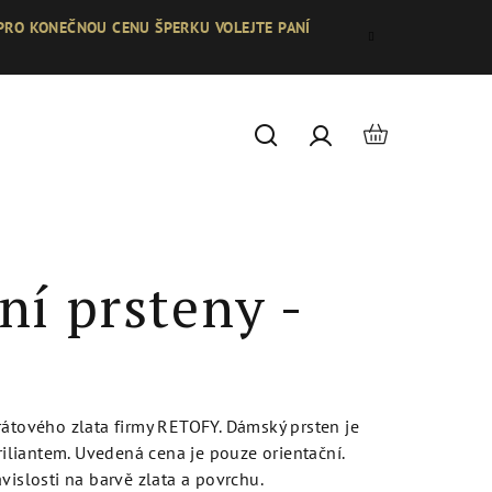
 PRO KONEČNOU CENU ŠPERKU VOLEJTE PANÍ
Nákupní
Hledat
Přihlášení
košík
ní prsteny -
rátového zlata firmy RETOFY. Dámský prsten je
liantem. Uvedená cena je pouze orientační.
vislosti na barvě zlata a povrchu.