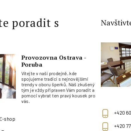
te poradit s
Navštivt
Provozovna Ostrava -
Poruba
Vítejte v naší prodejně, kde
spojujeme tradici s nejnovějšími
trendy v oboru šperků. Náš zkušený
tým je vždy připraven Vám poradit a
pomoci vybrat ten pravý kousek pro
vás.
+420 60
 E-shop
+420 77