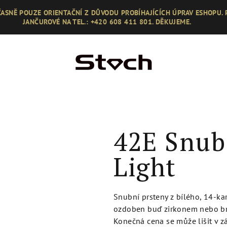
ASNĚ POUZE ORIENTAČNÍ Z DŮVODU PROBÍHAJÍCÍCH ÚPRAV ESHOPU.
JANČUROVÉ NA TEL.: +420 608 411 801. DĚKUJEME.
42E Snub
Light
Snubní prsteny z bílého, 14-ka
ozdoben buď zirkonem nebo bri
Konečná cena se může lišit v zá