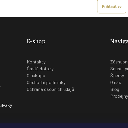
Přihlásit se
E-shop
Naviga
Kontakty
Zásnubní
Časté dotazy
Snubní p
O nákupu
Šperky
Obchodní podmínky
O nás
-
Ochrana osobních údajů
Blog
Prodejn
ulváky