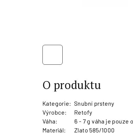
O produktu
Kategorie
:
Snubní prsteny
Výrobce
:
Retofy
Váha
:
6 - 7 g váha je pouze 
Materiál
:
Zlato 585/1000