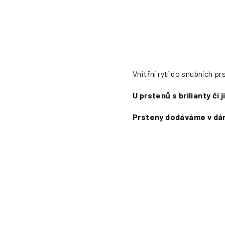
Vnitřní rytí do snubních p
U prstenů s brilianty či
Prsteny dodáváme v dár