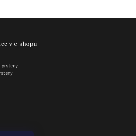
ce v e-shopu
 prsteny
rsteny
y