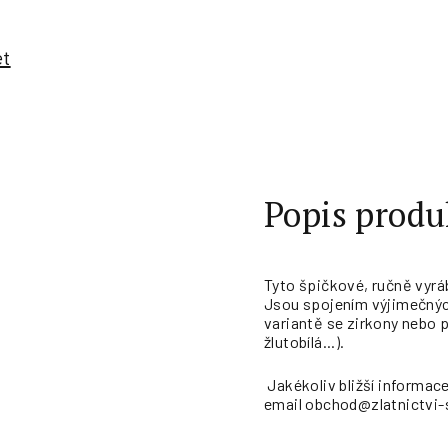
et
Popis produ
Tyto špičkové, ručně vyrá
Jsou spojením výjimečných
variantě se zirkony nebo pr
žlutobílá...).
Jakékoliv bližší informac
email obchod@zlatnictvi