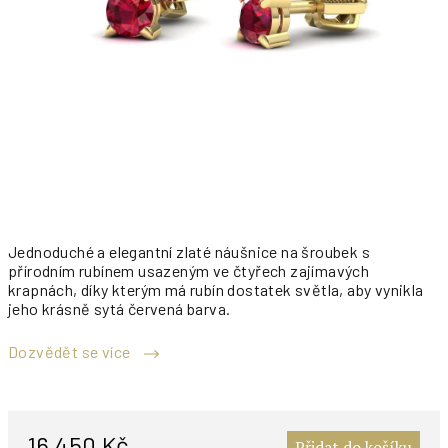
Jednoduché a elegantní zlaté náušnice na šroubek s
přírodním rubínem usazeným ve čtyřech zajímavých
krapnách, díky kterým má rubín dostatek světla, aby vynikla
jeho krásně sytá červená barva.
Dozvědět se více
M
c
16 450 Kč
Přidat do košíku