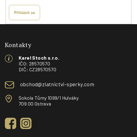
Přihlásit se
Z
á
p
Kontakty
a
Karel Stoch s.r.o.
t
IČO: 28570570
í
DIČ: CZ28570570
obchod@zlatnictvi-sperky.com
Sokola Tůmy 1099/1 Hulváky
709 00 Ostrava