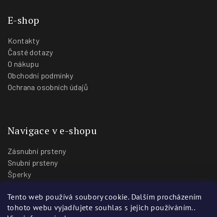
E-shop
Kontakty
Časté dotazy
O nákupu
Obchodní podmínky
Ochrana osobních údajů
Navigace v e-shopu
Zásnubní prsteny
Snubní prsteny
Šperky
O nás
Tento web používá soubory cookie. Dalším procházením
Blog
tohoto webu vyjadřujete souhlas s jejich používáním..
Prodejny