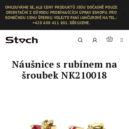
Přejít
OMLOUVÁME SE, ALE CENY PRODUKTŮ JSOU DOČASNĚ POUZE
na
ORIENTAČNÍ Z DŮVODU PROBÍHAJÍCÍCH ÚPRAV ESHOPU. PRO
obsah
KONEČNOU CENU ŠPERKU VOLEJTE PANÍ JANČUROVÉ NA TEL.:
+420 608 411 801. DĚKUJEME.
Nákupní
Hledat
Přihlášení
košík
Náušnice s rubínem na
šroubek NK210018