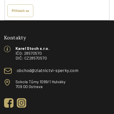
Přihlásit se
Z
á
p
Kontakty
a
Karel Stoch s.r.o.
t
IČO: 28570570
í
DIČ: CZ28570570
obchod@zlatnictvi-sperky.com
Sokola Tůmy 1099/1 Hulváky
709 00 Ostrava