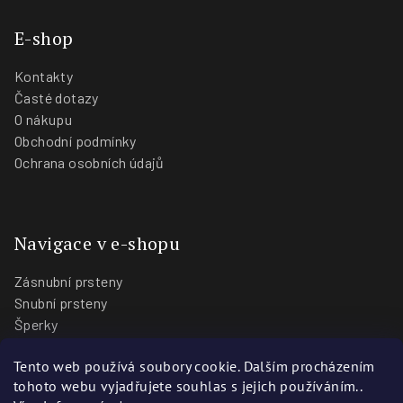
E-shop
Kontakty
Časté dotazy
O nákupu
Obchodní podmínky
Ochrana osobních údajů
Navigace v e-shopu
Zásnubní prsteny
Snubní prsteny
Šperky
O nás
Tento web používá soubory cookie. Dalším procházením
Blog
tohoto webu vyjadřujete souhlas s jejich používáním..
Prodejny