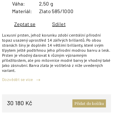
Váha
:
2,50 g
Materiál
:
Zlato 585/1000
Zeptat se
Sdílet
Luxusní prsten, jehož korunku zdobí centrální přírodní
topaz usazený uprostřed 14 zářivých briliantů. Po obou
stranách šíny je doplněn 14 většími brilianty, které svým
třpytem ještě podtrhnou jeho přírodní modrou barvu a lesk.
Prsten je vhodný darovat k různým významným
příležitostem, ale pro milovnice modré barvy je vhodný také
jako zásnubní. Barva zlata je volitelná z níže uvedených
variant.
Dozvědět se více
M
c
30 180 Kč
Přidat do košíku