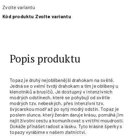
Zvolte variantu
Kód produktu
Zvolte variantu
Popis produktu
Topaz je druhý nejoblíbenější drahokam na světě.
Jedná se o velmi tvrdý drahokam a tím je oblíbený u
klenotníků a brusičů. Je dostupný v intenzivních
modrých odstínech, které se pohybují od světle
modrých tzv. nebeských, přes intenzivní tzv.
švýcarskou modř až po sytý modrý odstín. Topaz je
poslem slunce, který ženám daruje krásu, pomáhá jim
najít životní cestu a komunikovat s vnitřní moudrostí.
Dokáže přinášet radost a lásku. Tyto krásné šperky s
topazy vyrábíme v našem zlatnictví.