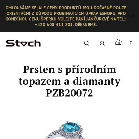
Přejít
OMLOUVÁME SE, ALE CENY PRODUKTŮ JSOU DOČASNĚ POUZE
na
ORIENTAČNÍ Z DŮVODU PROBÍHAJÍCÍCH ÚPRAV ESHOPU. PRO
obsah
KONEČNOU CENU ŠPERKU VOLEJTE PANÍ JANČUROVÉ NA TEL.:
+420 608 411 801. DĚKUJEME.
Nákupní
Hledat
Přihlášení
košík
Prsten s přírodním
topazem a diamanty
PZB20072