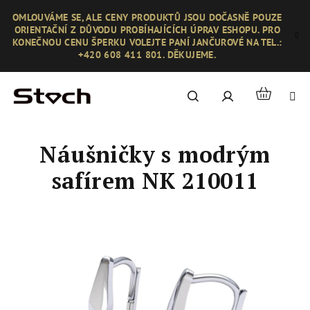
Přejít
OMLOUVÁME SE, ALE CENY PRODUKTŮ JSOU DOČASNĚ POUZE
na
ORIENTAČNÍ Z DŮVODU PROBÍHAJÍCÍCH ÚPRAV ESHOPU. PRO
obsah
KONEČNOU CENU ŠPERKU VOLEJTE PANÍ JANČUROVÉ NA TEL.:
+420 608 411 801. DĚKUJEME.
Nákupní
Hledat
Přihlášení
košík
Náušničky s modrým
safírem NK 210011