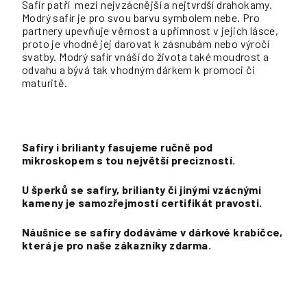
Safír patří mezi nejvzácnější a nejtvrdší drahokamy
.
Modrý safír je pro svou barvu symbolem nebe.
Pro
partnery upevňuje věrnost a upřímnost v jejich lásce,
proto je vhodné jej darovat k zásnubám nebo výročí
svatby. Modrý safír vnáší do života také moudrost a
odvahu a bývá tak vhodným dárkem k promoci či
maturitě.
Safíry i brilianty fasujeme ručně pod
mikroskopem s tou největší precizností.
U šperků se safíry, brilianty či jinými vzácnými
kameny je samozřejmostí certifikát pravosti.
Náušnice se safíry dodáváme v dárkové krabičce,
která je pro naše zákazníky zdarma.