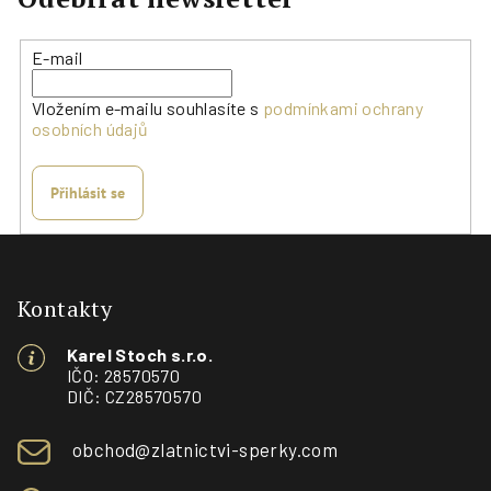
E-mail
Vložením e-mailu souhlasíte s
podmínkami ochrany
osobních údajů
Přihlásit se
Z
á
p
Kontakty
a
Karel Stoch s.r.o.
t
IČO: 28570570
í
DIČ: CZ28570570
obchod@zlatnictvi-sperky.com