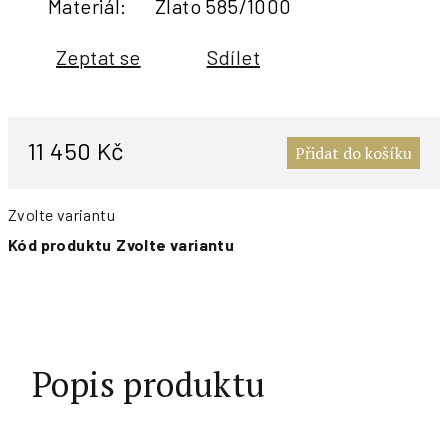
Materiál
:
Zlato 585/1000
Zeptat se
Sdílet
M
c
11 450 Kč
Přidat do košíku
Zvolte variantu
Kód produktu
Zvolte variantu
Popis produktu