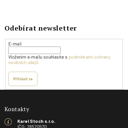
Odebírat newsletter
E-mail
Vložením e-mailu souhlasíte s
podmínkami ochrany
osobních údajů
Přihlásit se
Z
á
p
Kontakty
a
Karel Stoch s.r.o.
t
IČO: 28570570