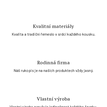
v
n
a
Kvalitní materiály
š
Kvalita a tradiční řemeslo v srdci každého kousku.
e
m
o
Rodinná firma
b
Náš rukopis je na našich produktech vždy jasný.
c
h
o
Vlastní výroba
Vlastní výroba zaručuje jedinečnost každého šperku.