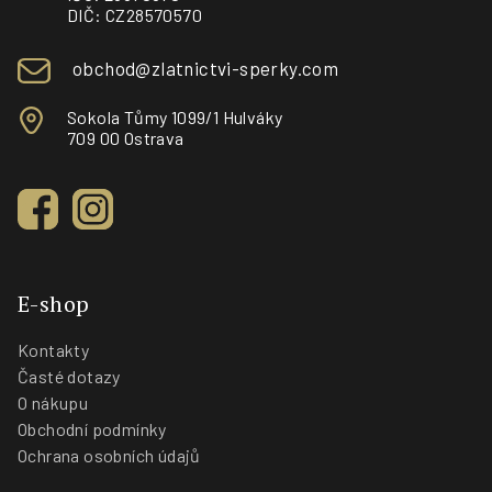
í
DIČ: CZ28570570
obchod@zlatnictvi-sperky.com
Sokola Tůmy 1099/1 Hulváky
709 00 Ostrava
E-shop
Kontakty
Časté dotazy
O nákupu
Obchodní podmínky
Ochrana osobních údajů