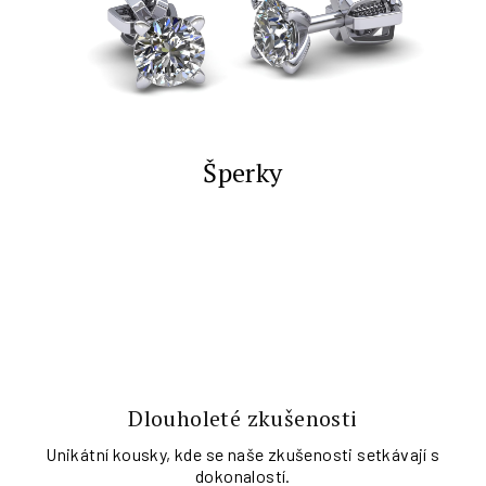
Šperky
V
í
t
e
j
Dlouholeté zkušenosti
t
Unikátní kousky, kde se naše zkušenosti setkávají s
e
dokonalostí.