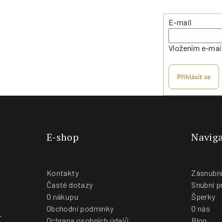
r
E-mail
v
k
Vložením e-mai
y
v
Přihlásit se
ý
p
i
s
u
E-shop
Naviga
Kontakty
Zásnubní
Časté dotazy
Snubní p
O nákupu
Šperky
Obchodní podmínky
O nás
-
Ochrana osobních údajů
Blog