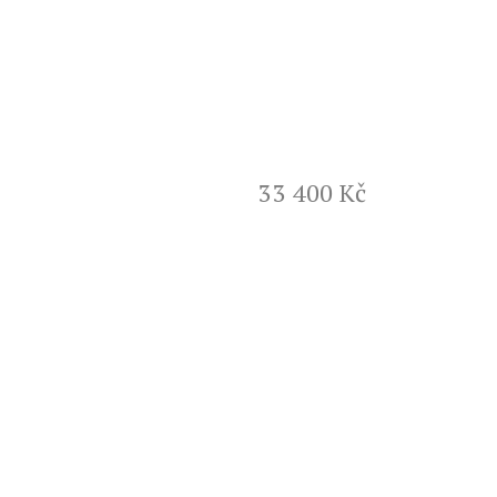
ů
33 400 Kč