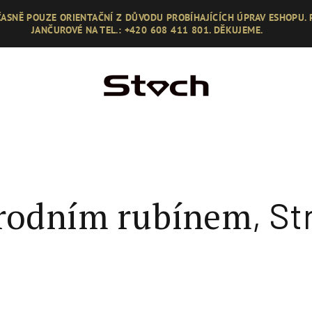
ASNĚ POUZE ORIENTAČNÍ Z DŮVODU PROBÍHAJÍCÍCH ÚPRAV ESHOPU.
JANČUROVÉ NA TEL.: +420 608 411 801. DĚKUJEME.
írodním rubínem
, St