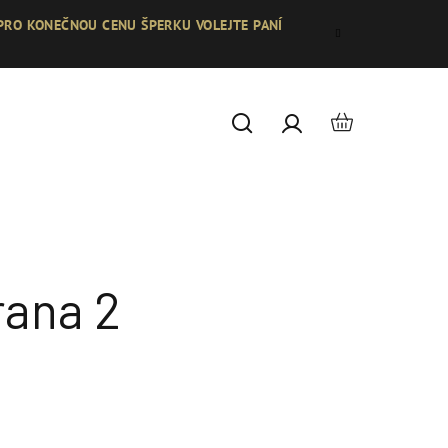
 PRO KONEČNOU CENU ŠPERKU VOLEJTE PANÍ
Nákupní
Hledat
Přihlášení
košík
rana 2