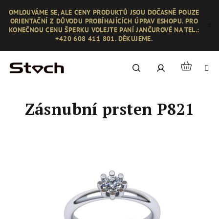
Přejít
OMLOUVÁME SE, ALE CENY PRODUKTŮ JSOU DOČASNĚ POUZE
na
ORIENTAČNÍ Z DŮVODU PROBÍHAJÍCÍCH ÚPRAV ESHOPU. PRO
obsah
KONEČNOU CENU ŠPERKU VOLEJTE PANÍ JANČUROVÉ NA TEL.:
+420 608 411 801. DĚKUJEME.
Nákupní
Hledat
Přihlášení
košík
Zásnubní prsten P821