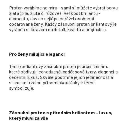
Prsten vyrábíme na míru – sami si můžete vybrat barvu
zlata (bílé, žluté či růžové) i velikost briliantu -
diamantu, aby co nejlépe odrážel osobnost
obdarované ženy. Každý zásnubní prsten briliantový je
vyráběn s důrazem na detail, kvalitu a originalitu.
Pro ženy milující eleganci
Tento briliantový zásnubní prsten je určen ženám,
které obdivují jednoduché, nadčasové tvary, eleganci a
decentní luxus. Skvěle podtrhne jejich jedinečnost a
stane se trvalou připomínkou lásky, kterou
symbolizuje.
Zásnubní prsten s přírodním briliantem – luxus,
který mluví za vše