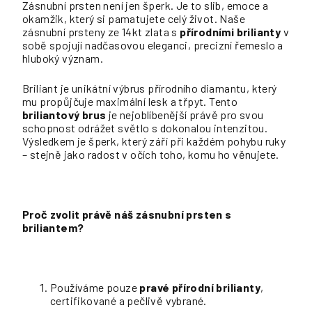
Zásnubní prsten není jen šperk. Je to slib, emoce a
okamžik, který si pamatujete celý život. Naše
zásnubní prsteny ze 14kt zlata s
přírodními brilianty
v
sobě spojují nadčasovou eleganci, precizní řemeslo a
hluboký význam.
Briliant je unikátní výbrus přírodního diamantu, který
mu propůjčuje maximální lesk a třpyt. Tento
briliantový brus
je nejoblíbenější právě pro svou
schopnost odrážet světlo s dokonalou intenzitou.
Výsledkem je šperk, který září při každém pohybu ruky
– stejně jako radost v očích toho, komu ho věnujete.
Proč zvolit právě náš zásnubní prsten s
briliantem?
Používáme pouze
pravé přírodní brilianty
,
certifikované a pečlivě vybrané.