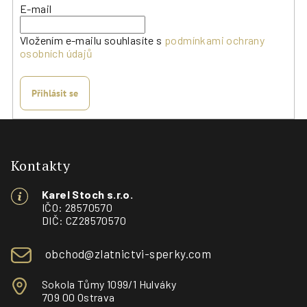
E-mail
Vložením e-mailu souhlasíte s
podmínkami ochrany
osobních údajů
Přihlásit se
Z
á
p
Kontakty
a
Karel Stoch s.r.o.
t
IČO: 28570570
í
DIČ: CZ28570570
obchod@zlatnictvi-sperky.com
Sokola Tůmy 1099/1 Hulváky
709 00 Ostrava