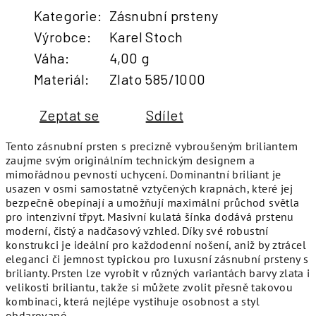
Kategorie
:
Zásnubní prsteny
Výrobce
:
Karel Stoch
Váha
:
4,00 g
Materiál
:
Zlato 585/1000
Zeptat se
Sdílet
Tento zásnubní prsten s precizně vybroušeným briliantem
zaujme svým originálním technickým designem a
mimořádnou pevností uchycení. Dominantní briliant je
usazen v osmi samostatně vztyčených krapnách, které jej
bezpečně obepínají a umožňují maximální průchod světla
pro intenzivní třpyt. Masivní kulatá šínka dodává prstenu
moderní, čistý a nadčasový vzhled. Díky své robustní
konstrukci je ideální pro každodenní nošení, aniž by ztrácel
eleganci či jemnost typickou pro luxusní zásnubní prsteny s
brilianty. Prsten lze vyrobit v různých variantách barvy zlata i
velikosti briliantu, takže si můžete zvolit přesně takovou
kombinaci, která nejlépe vystihuje osobnost a styl
obdarované.