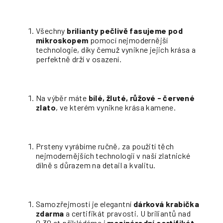
Všechny
brilianty pečlivě fasujeme pod
mikroskopem
pomocí nejmodernější
technologie, díky čemuž vynikne jejich krása a
perfektně drží v osazení.
Na výběr máte
bílé, žluté, růžové - červené
zlato
, ve kterém vynikne krása kamene.
Prsteny vyrábíme ručně, za použití těch
nejmodernějších technologií v naší zlatnické
dílně s důrazem na detail a kvalitu.
Samozřejmostí je elegantní
dárková krabička
zdarma
a certifikát pravosti. U briliantů nad
0,30 ct přikládáme i
mezinárodní certifikát
.