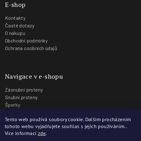
E-shop
Kontakty
Časté dotazy
O nákupu
Obchodní podmínky
Ochrana osobních údajů
Navigace v e-shopu
Zásnubní prsteny
Snubní prsteny
Šperky
O nás
Tento web používá soubory cookie. Dalším procházením
Blog
tohoto webu vyjadřujete souhlas s jejich používáním..
Prodejny
Více informací
zde
.