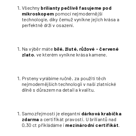
Všechny
brilianty pečlivě fasujeme pod
mikroskopem
pomocí nejmodernější
technologie, díky čemuž vynikne jejich krása a
perfektně drží v osazení.
Na výběr máte
bílé, žluté, růžové - červené
zlato
, ve kterém vynikne krása kamene.
Prsteny vyrábíme ručně, za použití těch
nejmodernějších technologií v naší zlatnické
dílně s důrazem na detail a kvalitu.
Samozřejmostí je elegantní
dárková krabička
zdarma
a certifikát pravosti. U briliantů nad
0,30 ct přikládáme i
mezinárodní certifikát
.