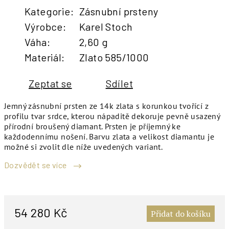
Kategorie
:
Zásnubní prsteny
Výrobce
:
Karel Stoch
Váha
:
2,60 g
Materiál
:
Zlato 585/1000
Zeptat se
Sdílet
Jemný zásnubní prsten ze 14k zlata s korunkou tvořící z
profilu tvar srdce, kterou nápaditě dekoruje pevně usazený
přírodní broušený diamant. Prsten je příjemný ke
každodennímu nošení. Barvu zlata a velikost diamantu je
možné si zvolit dle níže uvedených variant.
Dozvědět se více
M
c
54 280 Kč
Přidat do košíku