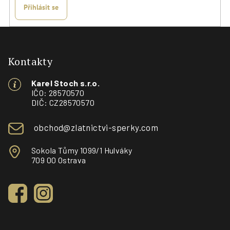
Přihlásit se
Z
á
p
Kontakty
a
Karel Stoch s.r.o.
t
IČO: 28570570
í
DIČ: CZ28570570
obchod@zlatnictvi-sperky.com
Sokola Tůmy 1099/1 Hulváky
709 00 Ostrava