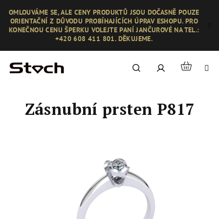
Přejít
OMLOUVÁME SE, ALE CENY PRODUKTŮ JSOU DOČASNĚ POUZE
na
ORIENTAČNÍ Z DŮVODU PROBÍHAJÍCÍCH ÚPRAV ESHOPU. PRO
obsah
KONEČNOU CENU ŠPERKU VOLEJTE PANÍ JANČUROVÉ NA TEL.:
+420 608 411 801. DĚKUJEME.
Nákupní
Hledat
Přihlášení
košík
Zásnubní prsten P817