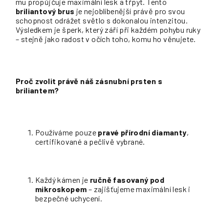
mu propůjčuje maximální lesk a třpyt. Tento
briliantový brus
je nejoblíbenější právě pro svou
schopnost odrážet světlo s dokonalou intenzitou.
Výsledkem je šperk, který září při každém pohybu ruky
– stejně jako radost v očích toho, komu ho věnujete.
Proč zvolit právě náš zásnubní prsten s
briliantem?
Používáme pouze
pravé přírodní diamanty
,
certifikované a pečlivě vybrané.
Každý kámen je
ručně fasovaný pod
mikroskopem
– zajišťujeme maximální lesk i
bezpečné uchycení.