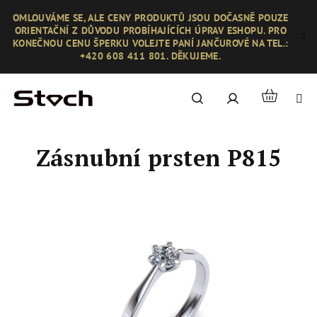
Přejít
OMLOUVÁME SE, ALE CENY PRODUKTŮ JSOU DOČASNĚ POUZE
na
ORIENTAČNÍ Z DŮVODU PROBÍHAJÍCÍCH ÚPRAV ESHOPU. PRO
obsah
KONEČNOU CENU ŠPERKU VOLEJTE PANÍ JANČUROVÉ NA TEL.:
+420 608 411 801. DĚKUJEME.
Nákupní
Hledat
Přihlášení
košík
Zásnubní prsten P815