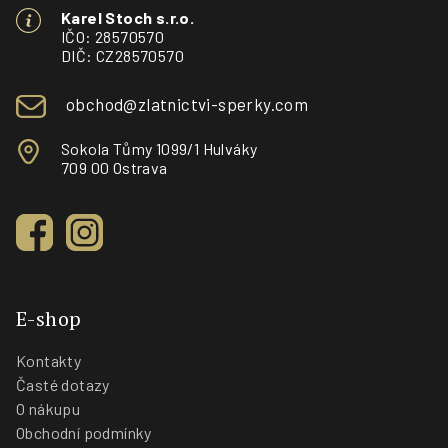
a
Karel Stoch s.r.o.
t
IČO: 28570570
í
DIČ: CZ28570570
obchod@zlatnictvi-sperky.com
Sokola Tůmy 1099/1 Hulváky
709 00 Ostrava
E-shop
Kontakty
Časté dotazy
O nákupu
Obchodní podmínky