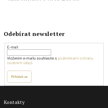
Odebírat newsletter
E-mail
Vložením e-mailu souhlasíte s
podmínkami ochrany
osobních údajů
Přihlásit se
Z
á
p
Kontakty