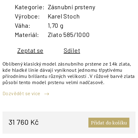
Kategorie
:
Zásnubní prsteny
Výrobce
:
Karel Stoch
Váha
:
1,70 g
Materiál
:
Zlato 585/1000
Zeptat se
Sdílet
Oblíbený klasický model zásnubního prstene ze 14k zlata,
kde hladké linie dávají vyniknout jednomu třpytivému
přírodnímu briliantu různých velikostí . V růžové barvě zlata
působí tento model prstenu velmi nadčasově.
Dozvědět se více
M
c
31 760 Kč
Přidat do košíku