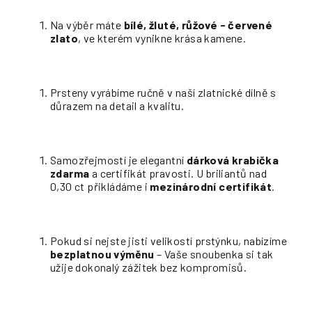
Na výběr máte
bílé, žluté, růžové - červené
zlato
, ve kterém vynikne krása kamene.
Prsteny vyrábíme ručně v naší zlatnické dílně s
důrazem na detail a kvalitu.
Samozřejmostí je elegantní
dárková krabička
zdarma
a certifikát pravosti. U briliantů nad
0,30 ct přikládáme i
mezinárodní certifikát
.
Pokud si nejste jisti velikostí prstýnku, nabízíme
bezplatnou výměnu
– Vaše snoubenka si tak
užije dokonalý zážitek bez kompromisů.