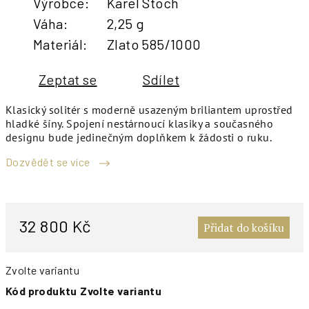
Výrobce
:
Karel Stoch
Váha
:
2,25 g
Materiál
:
Zlato 585/1000
Zeptat se
Sdílet
Klasický solitér s moderně usazeným briliantem uprostřed
hladké šíny. Spojení nestárnoucí klasiky a současného
designu bude jedinečným doplňkem k žádosti o ruku.
Dozvědět se více
M
c
32 800 Kč
Přidat do košíku
Zvolte variantu
Kód produktu
Zvolte variantu