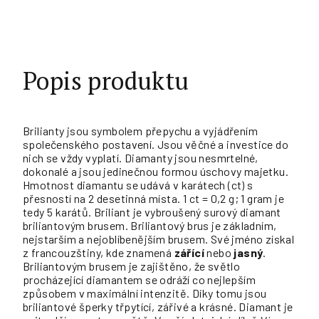
Popis produktu
Brilianty jsou symbolem přepychu a vyjádřením
společenského postavení. Jsou věčné a investice do
nich se vždy vyplatí. Diamanty jsou nesmrtelné,
dokonalé a jsou jedinečnou formou úschovy majetku.
Hmotnost diamantu se udává v karátech (ct) s
přesností na 2 desetinná místa. 1 ct = 0,2 g; 1 gram je
tedy 5 karátů. Briliant je vybroušený surový diamant
briliantovým brusem. Briliantový brus je základním,
nejstarším a nejoblíbenějším brusem. Své jméno získal
z francouzštiny, kde znamená
zářící
nebo
jasný
.
Briliantovým brusem je zajištěno, že světlo
procházející diamantem se odráží co nejlepším
způsobem v maximální intenzitě. Díky tomu jsou
briliantové šperky třpytící, zářivé a krásné. Diamant je