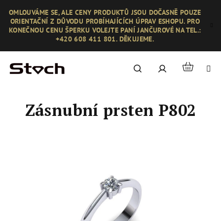
Přejít
OMLOUVÁME SE, ALE CENY PRODUKTŮ JSOU DOČASNĚ POUZE
na
ORIENTAČNÍ Z DŮVODU PROBÍHAJÍCÍCH ÚPRAV ESHOPU. PRO
obsah
KONEČNOU CENU ŠPERKU VOLEJTE PANÍ JANČUROVÉ NA TEL.:
+420 608 411 801. DĚKUJEME.
Nákupní
Hledat
Přihlášení
košík
Zásnubní prsten P802