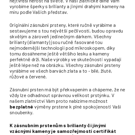
nejtvrdší nerost na světě. V naší zlatnické dílně Vám
vyrobíme šperky s brilianty a jinými drahými kameny na
míru podle Vašich představ.
Originální zásnubní prsteny, které ručně vyrábíme a
sestavujeme s tou největší pečlivostí, budou opravdu
skvělým a zároveň jedinečným dárkem. Všechny
brilianty (diamanty) jsou ručně fasované tou
nejmodernější technologií pod mikroskopem, díky
tomu dosáhneme ještě většího lesku a kameny
perfektně drží. Naše výrobky ve skutečnosti vypadají
ještě lépe než na obrázku. Všechny zásnubní prsteny
vyrábíme ve všech barvách zlata a to - bílé, žluté,
růžové a červené.
Zásnubní prsten má být překvapením a chápeme, že ne
vždy lze odhadnout správnou velikost prstýnku. V
našem zlatnictví Vám proto nabízíme možnost
bezplatné
výměny prstene k plné spokojenosti Vaší
snoubenky.
K zásnubním prstenům s brilianty či jinými
vzácnými kameny je samozřejmostí certifikát