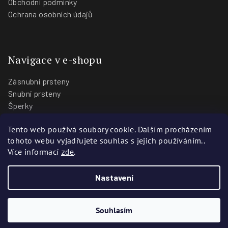
Obchodní podmínky
Ochrana osobních údajů
Navigace v e-shopu
Zásnubní prsteny
Snubní prsteny
Šperky
O nás
Tento web používá soubory cookie. Dalším procházením
Blog
tohoto webu vyjadřujete souhlas s jejich používáním..
Prodejny
Více informací
zde
.
Nastavení
Copyright 2026
Zlatnictví Stoch
. Všechna práva vyhrazena.
Vytvořili
Webotvůrci.cz
Souhlasím
Vytvořil Shoptet