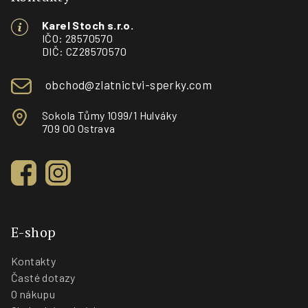
a
Karel Stoch s.r.o.
t
IČO: 28570570
í
DIČ: CZ28570570
obchod@zlatnictvi-sperky.com
Sokola Tůmy 1099/1 Hulváky
709 00 Ostrava
E-shop
Kontakty
Časté dotazy
O nákupu