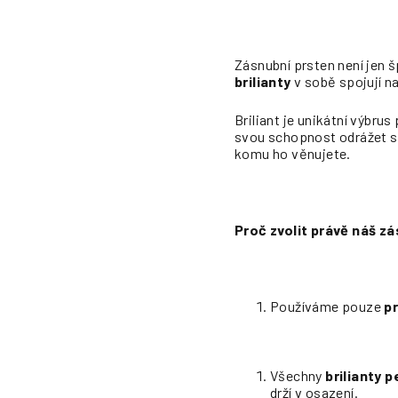
Zásnubní prsten není jen š
brilianty
v sobě spojují n
Briliant je unikátní výbru
svou schopnost odrážet sv
komu ho věnujete.
Proč zvolit právě náš z
Používáme pouze
pr
Všechny
brilianty 
drží v osazení.