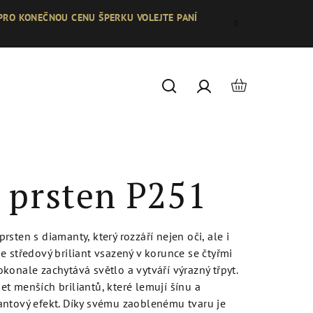
 PRO KONEČNOU CENU ŠPERKU VOLEJTE PANÍ
Nákupní
Hledat
Přihlášení
košík
 prsten P251
sten s diamanty, který rozzáří nejen oči, ale i
e středový briliant vsazený v korunce se čtyřmi
konale zachytává světlo a vytváří výrazný třpyt.
t menších briliantů, které lemují šínu a
antový efekt. Díky svému zaoblenému tvaru je