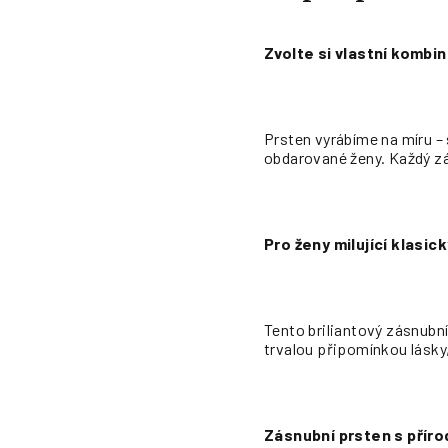
Zvolte si vlastní kombina
Prsten vyrábíme na míru – s
obdarované ženy. Každý zás
Pro ženy milující klasic
Tento briliantový zásnubní
trvalou připomínkou lásky
Zásnubní prsten s přírod