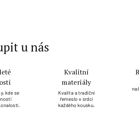
pit u nás
leté
Kvalitní
osti
materiály
na
y, kde se
Kvalita a tradiční
nosti
řemeslo v srdci
konalostí.
každého kousku.