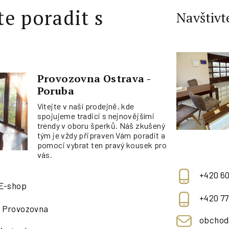
te poradit s
Navštivt
Provozovna Ostrava -
Poruba
Vítejte v naší prodejně, kde
spojujeme tradici s nejnovějšími
trendy v oboru šperků. Náš zkušený
tým je vždy připraven Vám poradit a
pomoci vybrat ten pravý kousek pro
vás.
+420 60
 E-shop
+420 77
- Provozovna
obchod