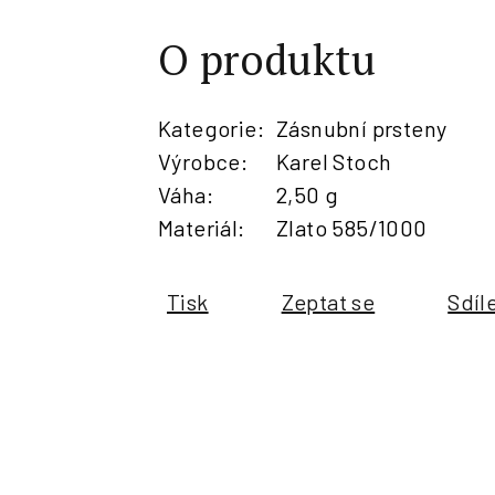
O produktu
Kategorie
:
Zásnubní prsteny
Výrobce
:
Karel Stoch
Váha
:
2,50 g
Materiál
:
Zlato 585/1000
Tisk
Zeptat se
Sdíl