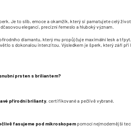
perk. Je to slib, emoce a okamžik, který si pamatujete celý živo
adčasovou eleganci, precizní řemeslo a hluboký význam.
s přírodního diamantu, který mu propůjčuje maximální lesk a třpy
ětlo s dokonalou intenzitou. Výsledkem je šperk, který září při
ásnubní prsten s briliantem?
avé přírodní brilianty
, certifikované a pečlivě vybrané.
pečlivě fasujeme pod mikroskopem
pomocí nejmodernější tech