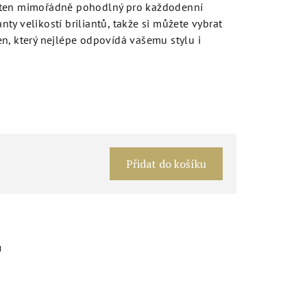
sten mimořádně pohodlný pro každodenní
anty velikostí briliantů, takže si můžete vybrat
n, který nejlépe odpovídá vašemu stylu i
Měrná
cena:
Přidat do košíku
u