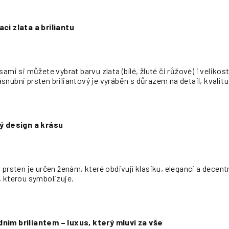
ci zlata a briliantu
ami si můžete vybrat barvu zlata (bílé, žluté či růžové) i veliko
nubní prsten briliantový je vyráběn s důrazem na detail, kvalitu 
ký design a krásu
 prsten je určen ženám, které obdivují klasiku, eleganci a decent
, kterou symbolizuje.
ním briliantem – luxus, který mluví za vše