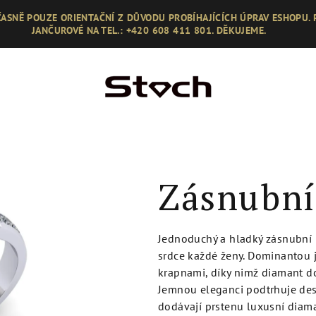
ASNĚ POUZE ORIENTAČNÍ Z DŮVODU PROBÍHAJÍCÍCH ÚPRAV ESHOPU.
JANČUROVÉ NA TEL.: +420 608 411 801. DĚKUJEME.
Zásnubní
Jednoduchý a hladký zásnubní pr
srdce každé ženy. Dominantou j
krapnami, díky nimž diamant do
Jemnou eleganci podtrhuje dese
dodávají prstenu luxusní diam