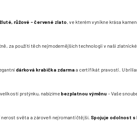
 žluté, růžové - červené zlato
, ve kterém vynikne krása kamen
ně, za použití těch nejmodernějších technologií v naší zlatnické 
egantní
dárková krabička zdarma
a certifikát pravosti. U bril
i velikostí prstýnku, nabízíme
bezplatnou výměnu
– Vaše snoube
í nerost světa a zároveň nejromantičtější.
Spojuje odolnost s