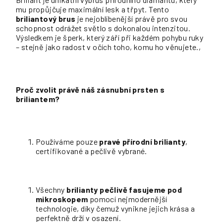
mu propůjčuje maximální lesk a třpyt. Tento
briliantový brus
je nejoblíbenější právě pro svou
schopnost odrážet světlo s dokonalou intenzitou.
Výsledkem je šperk, který září při každém pohybu ruky
– stejně jako radost v očích toho, komu ho věnujete.,
Proč zvolit právě náš zásnubní prsten s
briliantem?
Používáme pouze
pravé přírodní brilianty
,
certifikované a pečlivě vybrané.
Všechny
brilianty pečlivě fasujeme pod
mikroskopem
pomocí nejmodernější
technologie, díky čemuž vynikne jejich krása a
perfektně drží v osazení.