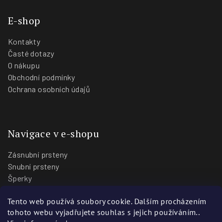
E-shop
Kontakty
Časté dotazy
O nákupu
Obchodní podmínky
Ochrana osobních údajů
Navigace v e-shopu
Zásnubní prsteny
Snubní prsteny
Šperky
O nás
Tento web používá soubory cookie. Dalším procházením
Blog
tohoto webu vyjadřujete souhlas s jejich používáním..
Prodejny