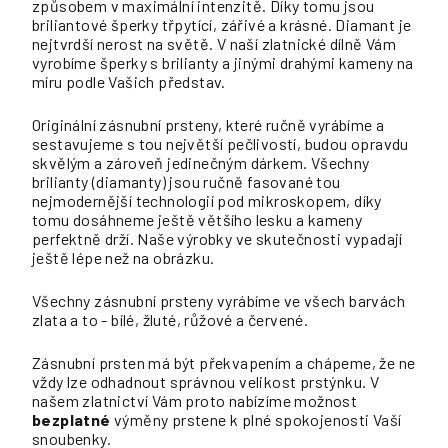
způsobem v maximální intenzitě. Díky tomu jsou
briliantové šperky třpytící, zářivé a krásné. Diamant je
nejtvrdší nerost na světě. V naší zlatnické dílně Vám
vyrobíme šperky s brilianty a jinými drahými kameny na
míru podle Vašich představ.
Originální zásnubní prsteny, které ručně vyrábíme a
sestavujeme s tou největší pečlivostí, budou opravdu
skvělým a zároveň jedinečným dárkem. Všechny
brilianty (diamanty) jsou ručně fasované tou
nejmodernější technologií pod mikroskopem, díky
tomu dosáhneme ještě většího lesku a kameny
perfektně drží. Naše výrobky ve skutečnosti vypadají
ještě lépe než na obrázku.
Všechny zásnubní prsteny vyrábíme ve všech barvách
zlata a to - bílé, žluté, růžové a červené.
Zásnubní prsten má být překvapením a chápeme, že ne
vždy lze odhadnout správnou velikost prstýnku. V
našem zlatnictví Vám proto nabízíme možnost
bezplatné
výměny prstene k plné spokojenosti Vaší
snoubenky.