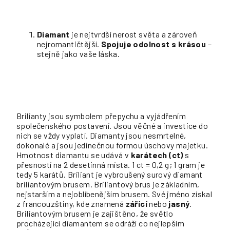
Diamant
je nejtvrdší nerost světa a zároveň
nejromantičtější.
Spojuje odolnost s krásou
–
stejně jako vaše láska.
Brilianty jsou symbolem přepychu a vyjádřením
společenského postavení. Jsou věčné a investice do
nich se vždy vyplatí. Diamanty jsou nesmrtelné,
dokonalé a jsou jedinečnou formou úschovy majetku.
Hmotnost diamantu se udává v
karátech (ct)
s
přesností na 2 desetinná místa. 1 ct = 0,2 g; 1 gram je
tedy 5 karátů. Briliant je vybroušený surový diamant
briliantovým brusem. Briliantový brus je základním,
nejstarším a nejoblíbenějším brusem. Své jméno získal
z francouzštiny, kde znamená
zářící
nebo
jasný
.
Briliantovým brusem je zajištěno, že světlo
procházející diamantem se odráží co nejlepším