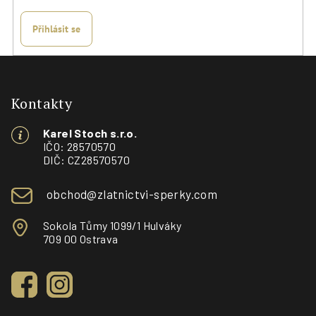
Přihlásit se
Z
á
p
Kontakty
a
Karel Stoch s.r.o.
t
IČO: 28570570
í
DIČ: CZ28570570
obchod@zlatnictvi-sperky.com
Sokola Tůmy 1099/1 Hulváky
709 00 Ostrava