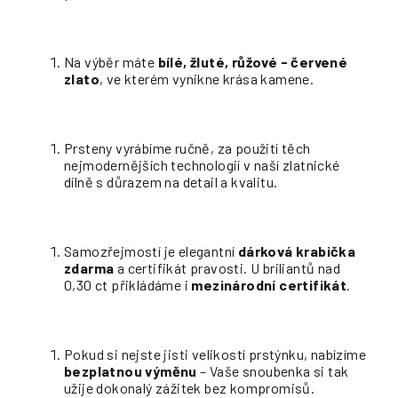
Na výběr máte
bílé, žluté, růžové - červené
zlato
, ve kterém vynikne krása kamene.
Prsteny vyrábíme ručně, za použití těch
nejmodernějších technologií v naší zlatnické
dílně s důrazem na detail a kvalitu.
Samozřejmostí je elegantní
dárková krabička
zdarma
a certifikát pravosti. U briliantů nad
0,30 ct přikládáme i
mezinárodní certifikát
.
Pokud si nejste jisti velikostí prstýnku, nabízíme
bezplatnou výměnu
– Vaše snoubenka si tak
užije dokonalý zážitek bez kompromisů.