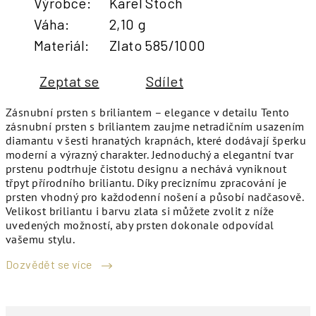
Výrobce
:
Karel Stoch
Váha
:
2,10 g
Materiál
:
Zlato 585/1000
Zeptat se
Sdílet
Zásnubní prsten s briliantem – elegance v detailu Tento
zásnubní prsten s briliantem zaujme netradičním usazením
diamantu v šesti hranatých krapnách, které dodávají šperku
moderní a výrazný charakter. Jednoduchý a elegantní tvar
prstenu podtrhuje čistotu designu a nechává vyniknout
třpyt přírodního briliantu. Díky preciznímu zpracování je
prsten vhodný pro každodenní nošení a působí nadčasově.
Velikost briliantu i barvu zlata si můžete zvolit z níže
uvedených možností, aby prsten dokonale odpovídal
vašemu stylu.
Dozvědět se více
M