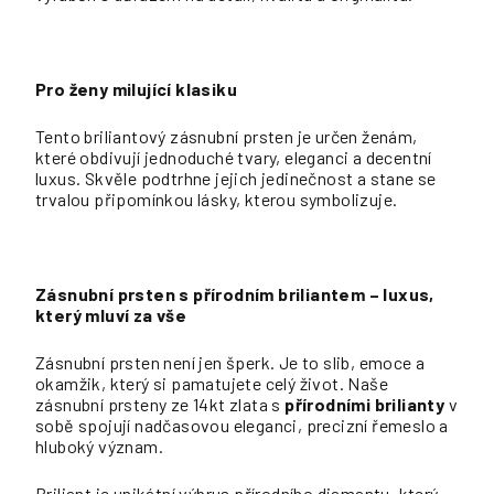
Pro ženy milující klasiku
Tento briliantový zásnubní prsten je určen ženám,
které obdivují jednoduché tvary, eleganci a decentní
luxus. Skvěle podtrhne jejich jedinečnost a stane se
trvalou připomínkou lásky, kterou symbolizuje.
Zásnubní prsten s přírodním briliantem – luxus,
který mluví za vše
Zásnubní prsten není jen šperk. Je to slib, emoce a
okamžik, který si pamatujete celý život. Naše
zásnubní prsteny ze 14kt zlata s
přírodními brilianty
v
sobě spojují nadčasovou eleganci, precizní řemeslo a
hluboký význam.
Briliant je unikátní výbrus přírodního diamantu, který