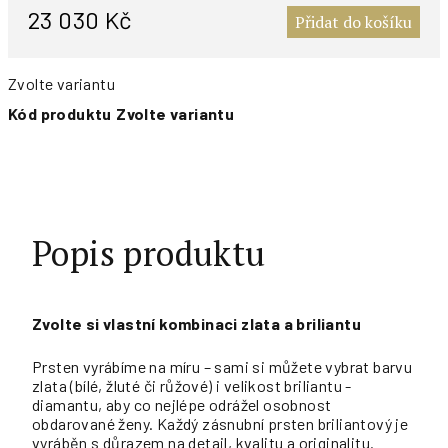
c
23 030 Kč
Přidat do košíku
Zvolte variantu
Kód produktu
Zvolte variantu
Popis produktu
Zvolte si vlastní kombinaci zlata a briliantu
Prsten vyrábíme na míru – sami si můžete vybrat barvu
zlata (bílé, žluté či růžové) i velikost briliantu -
diamantu, aby co nejlépe odrážel osobnost
obdarované ženy. Každý zásnubní prsten briliantový je
vyráběn s důrazem na detail, kvalitu a originalitu.