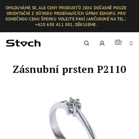
Přejít
OMLOUVÁME SE, ALE CENY PRODUKTŮ JSOU DOČASNĚ POUZE
na
ORIENTAČNÍ Z DŮVODU PROBÍHAJÍCÍCH ÚPRAV ESHOPU. PRO
obsah
KONEČNOU CENU ŠPERKU VOLEJTE PANÍ JANČUROVÉ NA TEL.:
+420 608 411 801. DĚKUJEME.
Nákupní
Hledat
Přihlášení
košík
Zásnubní prsten P2110