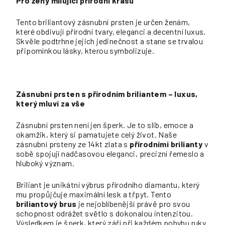
Pro ženy milující přírodní krásu
Tento briliantový zásnubní prsten je určen ženám,
které obdivují přírodní tvary, eleganci a decentní luxus.
Skvěle podtrhne jejich jedinečnost a stane se trvalou
připomínkou lásky, kterou symbolizuje.
Zásnubní prsten s přírodním briliantem – luxus,
který mluví za vše
Zásnubní prsten není jen šperk. Je to slib, emoce a
okamžik, který si pamatujete celý život. Naše
zásnubní prsteny ze 14kt zlata s
přírodními brilianty
v
sobě spojují nadčasovou eleganci, precizní řemeslo a
hluboký význam.
Briliant je unikátní výbrus přírodního diamantu, který
mu propůjčuje maximální lesk a třpyt. Tento
briliantový brus
je nejoblíbenější právě pro svou
schopnost odrážet světlo s dokonalou intenzitou.
Výsledkem je šperk, který září při každém pohybu ruky