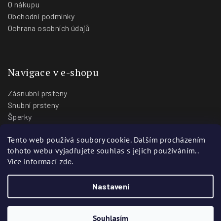
O nákupu
Obchodní podmínky
Ochrana osobních údajů
Navigace v e-shopu
Zásnubní prsteny
Snubní prsteny
Šperky
O nás
Tento web používá soubory cookie. Dalším procházením
Blog
tohoto webu vyjadřujete souhlas s jejich používáním..
Prodejny
Více informací
zde
.
Nastavení
Copyright 2026
Zlatnictví Stoch
. Všechna práva vyhrazena.
Vytvořili
Webotvůrci.cz
Souhlasím