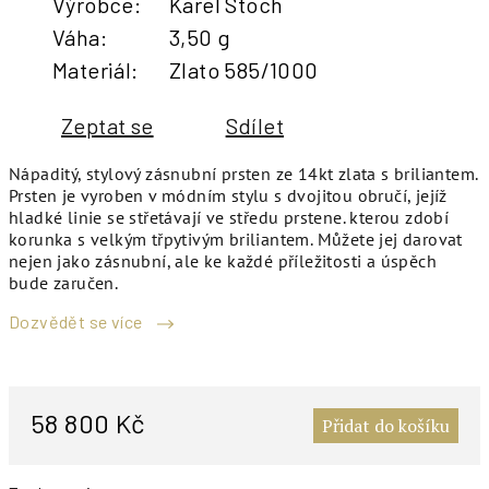
Výrobce
:
Karel Stoch
Váha
:
3,50 g
Materiál
:
Zlato 585/1000
Zeptat se
Sdílet
Nápaditý, stylový zásnubní prsten ze 14kt zlata s briliantem.
Prsten je vyroben v módním stylu s dvojitou obručí, jejíž
hladké linie se střetávají ve středu prstene. kterou zdobí
korunka s velkým třpytivým briliantem. Můžete jej darovat
nejen jako zásnubní, ale ke každé příležitosti a úspěch
bude zaručen.
Dozvědět se více
M
c
58 800 Kč
Přidat do košíku