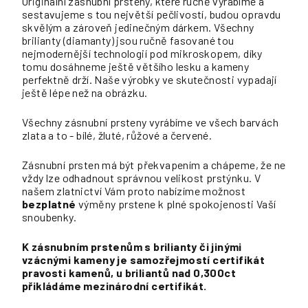
Originální zásnubní prsteny, které ručně vyrábíme a
sestavujeme s tou největší pečlivostí, budou opravdu
skvělým a zároveň jedinečným dárkem. Všechny
brilianty (diamanty) jsou ručně fasované tou
nejmodernější technologií pod mikroskopem, díky
tomu dosáhneme ještě většího lesku a kameny
perfektně drží. Naše výrobky ve skutečnosti vypadají
ještě lépe než na obrázku.
Všechny zásnubní prsteny vyrábíme ve všech barvách
zlata a to - bílé, žluté, růžové a červené.
Zásnubní prsten má být překvapením a chápeme, že ne
vždy lze odhadnout správnou velikost prstýnku. V
našem zlatnictví Vám proto nabízíme možnost
bezplatné
výměny prstene k plné spokojenosti Vaší
snoubenky.
K zásnubním prstenům s brilianty či jinými
vzácnými kameny je samozřejmostí certifikát
pravosti kamenů, u briliantů nad 0,300ct
přikládáme mezinárodní certifikát.