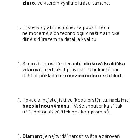
zlato
, ve kterém vynikne krása kamene.
Prsteny vyrábíme ručně, za použití těch
nejmodernějších technologií v naší zlatnické
dílně s důrazem na detail a kvalitu.
Samozřejmostí je elegantní
dárková krabička
zdarma
a certifikát pravosti. U briliantů nad
0,30 ct přikládáme i
mezinárodní certifikát
.
Pokud si nejste jisti velikostí prstýnku, nabízíme
bezplatnou výměnu
– Vaše snoubenka si tak
užije dokonalý zážitek bez kompromisů.
Diamant
je nejtvrdší nerost světa a zároveň