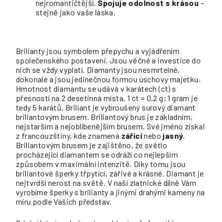
nejromantičtější.
Spojuje odolnost s krásou
–
stejně jako vaše láska.
Brilianty jsou symbolem přepychu a vyjádřením
společenského postavení. Jsou věčné a investice do
nich se vždy vyplatí. Diamanty jsou nesmrtelné,
dokonalé a jsou jedinečnou formou úschovy majetku.
Hmotnost diamantu se udává v karátech (ct) s
přesností na 2 desetinná místa. 1 ct = 0,2 g; 1 gram je
tedy 5 karátů. Briliant je vybroušený surový diamant
briliantovým brusem. Briliantový brus je základním,
nejstarším a nejoblíbenějším brusem. Své jméno získal
z francouzštiny, kde znamená
zářící
nebo
jasný
.
Briliantovým brusem je zajištěno, že světlo
procházející diamantem se odráží co nejlepším
způsobem v maximální intenzitě. Díky tomu jsou
briliantové šperky třpytící, zářivé a krásné. Diamant je
nejtvrdší nerost na světě. V naší zlatnické dílně Vám
vyrobíme šperky s brilianty a jinými drahými kameny na
míru podle Vašich představ.