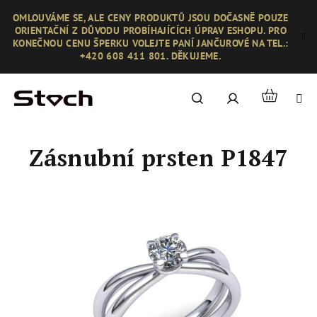
Přejít
OMLOUVÁME SE, ALE CENY PRODUKTŮ JSOU DOČASNĚ POUZE
na
ORIENTAČNÍ Z DŮVODU PROBÍHAJÍCÍCH ÚPRAV ESHOPU. PRO
obsah
KONEČNOU CENU ŠPERKU VOLEJTE PANÍ JANČUROVÉ NA TEL.:
+420 608 411 801. DĚKUJEME.
Nákupní
Hledat
Přihlášení
košík
Zásnubní prsten P1847