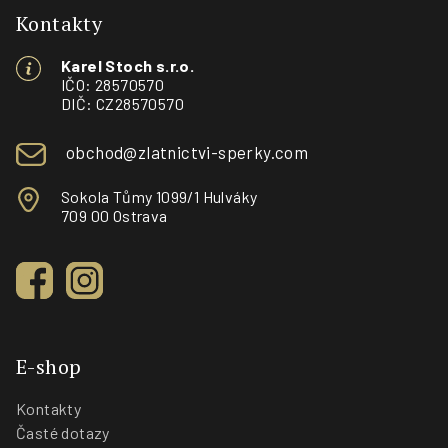
p
Kontakty
a
Karel Stoch s.r.o.
t
IČO: 28570570
í
DIČ: CZ28570570
obchod@zlatnictvi-sperky.com
Sokola Tůmy 1099/1 Hulváky
709 00 Ostrava
E-shop
Kontakty
Časté dotazy