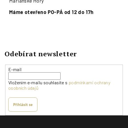
Mariánské Hory
Máme otevřeno PO-PÁ od 12 do 17h
Odebírat newsletter
E-mail
Vložením e-mailu souhlasíte s
podmínkami ochrany
osobních údajů
Přihlásit se
Z
á