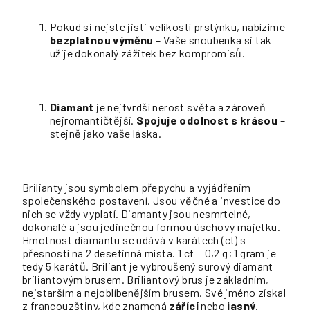
Pokud si nejste jisti velikostí prstýnku, nabízíme
bezplatnou výměnu
– Vaše snoubenka si tak
užije dokonalý zážitek bez kompromisů.
Diamant
je nejtvrdší nerost světa a zároveň
nejromantičtější.
Spojuje odolnost s krásou
–
stejně jako vaše láska.
Brilianty jsou symbolem přepychu a vyjádřením
společenského postavení. Jsou věčné a investice do
nich se vždy vyplatí. Diamanty jsou nesmrtelné,
dokonalé a jsou jedinečnou formou úschovy majetku.
Hmotnost diamantu se udává v karátech (ct) s
přesností na 2 desetinná místa. 1 ct = 0,2 g; 1 gram je
tedy 5 karátů. Briliant je vybroušený surový diamant
briliantovým brusem. Briliantový brus je základním,
nejstarším a nejoblíbenějším brusem. Své jméno získal
z francouzštiny, kde znamená
zářící
nebo
jasný
.