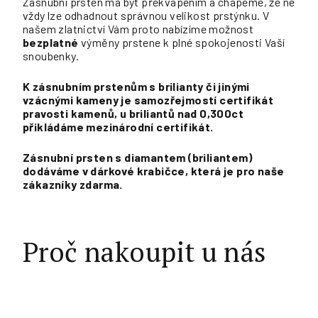
Zásnubní prsten má být překvapením a chápeme, že ne
vždy lze odhadnout správnou velikost prstýnku. V
našem zlatnictví Vám proto nabízíme možnost
bezplatné
výměny prstene k plné spokojenosti Vaší
snoubenky.
K zásnubním prstenům s brilianty či jinými
vzácnými kameny je samozřejmostí certifikát
pravosti kamenů, u briliantů nad 0,300ct
přikládáme mezinárodní certifikát.
Zásnubní prsten s diamantem (briliantem)
dodáváme v dárkové krabičce, která je pro naše
zákazníky zdarma.
Proč nakoupit u nás