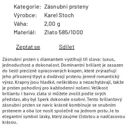
Kategorie
:
Zásnubní prsteny
Výrobce
:
Karel Stoch
Váha
:
2,00 g
Materiál
:
Zlato 585/1000
Zeptat se
Sdílet
Zásnubní prsten s diamantem vystihují tři slova: luxus,
jednoduchost a dokonalost. Dominantní briliant je zasazen
do šesti precizně opracovaných krapen, které zvýrazňují
jeho přirozený třpyt a dodávají prstenu jemně romantický
výraz. Krapny jsou hladké, neškrábou a nezachytávají, takže
je prsten pohodlný pro každodenní nošení. Velikost
briliantu i barvu zlata si můžete zvolit podle svých
představ, aby byl šperk dokonale osobní. Tento briliantový
zásnubní prsten se navíc krásně kombinuje se snubním
prstenem a oba lze nosit společně na jednom prstu. Je to
elegantní symbol lásky, který zaujme čistotou a nadčasovou
krásou.