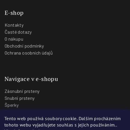
E-shop
Kontakty
Časté dotazy
O nákupu
Obchodní podmínky
Ochrana osobních údajů
Navigace v e-shopu
Zásnubní prsteny
Snubní prsteny
Šperky
O nás
Tento web používá soubory cookie. Dalším procházením
Blog
tohoto webu vyjadřujete souhlas s jejich používáním..
Prodejny