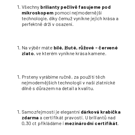
Všechny
brilianty pečlivě fasujeme pod
mikroskopem
pomocí nejmodernější
technologie, díky čemuž vynikne jejich krása a
perfektně drží v osazení.
Na výběr máte
bílé, žluté, růžové - červené
zlato
, ve kterém vynikne krása kamene.
Prsteny vyrábíme ručně, za použití těch
nejmodernějších technologií v naší zlatnické
dílně s důrazem na detail a kvalitu.
Samozřejmostí je elegantní
dárková krabička
zdarma
a certifikát pravosti. U briliantů nad
0,30 ct přikládáme i
mezinárodní certifikát
.