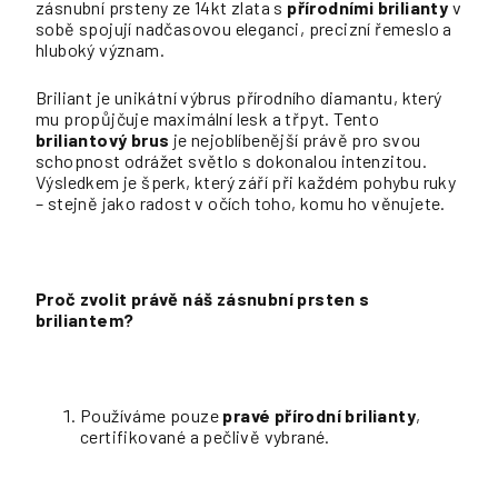
zásnubní prsteny ze 14kt zlata s
přírodními brilianty
v
sobě spojují nadčasovou eleganci, precizní řemeslo a
hluboký význam.
Briliant je unikátní výbrus přírodního diamantu, který
mu propůjčuje maximální lesk a třpyt. Tento
briliantový brus
je nejoblíbenější právě pro svou
schopnost odrážet světlo s dokonalou intenzitou.
Výsledkem je šperk, který září při každém pohybu ruky
– stejně jako radost v očích toho, komu ho věnujete.
Proč zvolit právě náš zásnubní prsten s
briliantem?
Používáme pouze
pravé přírodní brilianty
,
certifikované a pečlivě vybrané.