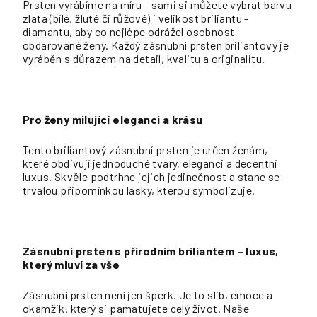
Prsten vyrábíme na míru – sami si můžete vybrat barvu
zlata (bílé, žluté či růžové) i velikost briliantu -
diamantu, aby co nejlépe odrážel osobnost
obdarované ženy. Každý zásnubní prsten briliantový je
vyráběn s důrazem na detail, kvalitu a originalitu.
Pro ženy milující eleganci a krásu
Tento briliantový zásnubní prsten je určen ženám,
které obdivují jednoduché tvary, eleganci a decentní
luxus. Skvěle podtrhne jejich jedinečnost a stane se
trvalou připomínkou lásky, kterou symbolizuje.
Zásnubní prsten s přírodním briliantem – luxus,
který mluví za vše
Zásnubní prsten není jen šperk. Je to slib, emoce a
okamžik, který si pamatujete celý život. Naše