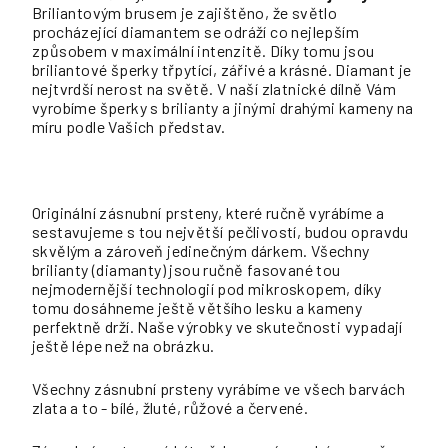
Briliantovým brusem je zajištěno, že světlo
procházející diamantem se odráží co nejlepším
způsobem v maximální intenzitě. Díky tomu jsou
briliantové šperky třpytící, zářivé a krásné. Diamant je
nejtvrdší nerost na světě. V naší zlatnické dílně Vám
vyrobíme šperky s brilianty a jinými drahými kameny na
míru podle Vašich představ.
Originální zásnubní prsteny, které ručně vyrábíme a
sestavujeme s tou největší pečlivostí, budou opravdu
skvělým a zároveň jedinečným dárkem. Všechny
brilianty (diamanty) jsou ručně fasované tou
nejmodernější technologií pod mikroskopem, díky
tomu dosáhneme ještě většího lesku a kameny
perfektně drží. Naše výrobky ve skutečnosti vypadají
ještě lépe než na obrázku.
Všechny zásnubní prsteny vyrábíme ve všech barvách
zlata a to - bílé, žluté, růžové a červené.