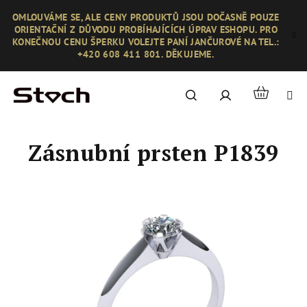
Přejít
OMLOUVÁME SE, ALE CENY PRODUKTŮ JSOU DOČASNĚ POUZE
na
ORIENTAČNÍ Z DŮVODU PROBÍHAJÍCÍCH ÚPRAV ESHOPU. PRO
obsah
KONEČNOU CENU ŠPERKU VOLEJTE PANÍ JANČUROVÉ NA TEL.:
+420 608 411 801. DĚKUJEME.
Nákupní
Hledat
Přihlášení
košík
Zásnubní prsten P1839