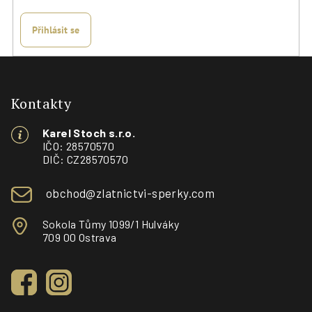
Přihlásit se
Z
á
p
Kontakty
a
Karel Stoch s.r.o.
t
IČO: 28570570
í
DIČ: CZ28570570
obchod@zlatnictvi-sperky.com
Sokola Tůmy 1099/1 Hulváky
709 00 Ostrava