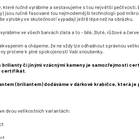
ny, které ručně vyrábíme a sestavujeme s tou největší pečlivost
ty) jsou ručně fasované tou nejmodernější technologií pod mik
še výrobky ve skutečnosti vypadají ještě lépe než na obrázku.
yrábíme ve všech barvách zlata a to - bílé, žluté, růžové a červe
ekvapením a chápeme, že ne vždy lze odhadnout správnou veliko
y prstene k plné spokojenosti Vaší snoubenky.
brilianty či jinými vzácnými kameny je samozřejmostí certi
certifikát.
ntem (briliantem) dodáváme v dárkové krabičce, která je 
 ve dvou velikostních variantách:
ct
 ct