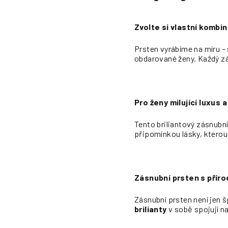
Zvolte si vlastní kombina
Prsten vyrábíme na míru – s
obdarované ženy. Každý zás
Pro ženy milující luxus 
Tento briliantový zásnubní
připomínkou lásky, kterou
Zásnubní prsten s přírod
Zásnubní prsten není jen š
brilianty
v sobě spojují n