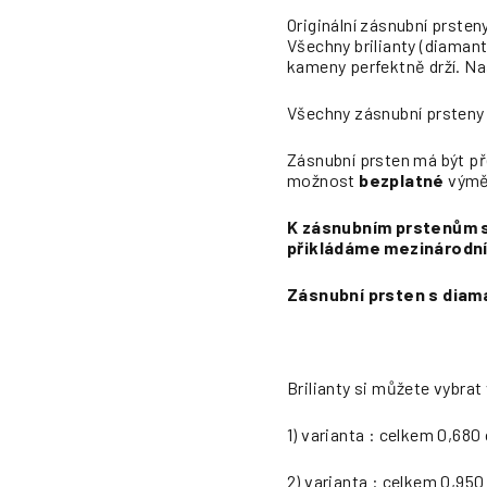
Originální zásnubní prste
Všechny brilianty (diaman
kameny perfektně drží. Na
Všechny zásnubní prsteny v
Zásnubní prsten má být př
možnost
bezplatné
výměn
K zásnubním prstenům s 
přikládáme mezinárodní 
Zásnubní prsten s diama
Brilianty si můžete vybrat
1) varianta : celkem 0,680 
2) varianta : celkem 0,950