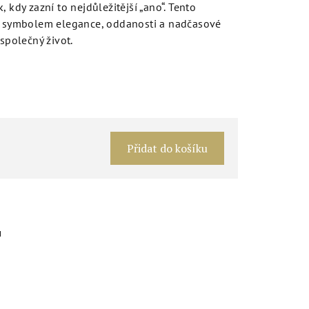
 kdy zazní to nejdůležitější „ano“. Tento
je symbolem elegance, oddanosti a nadčasové
 společný život.
Měrná
cena:
Přidat do košíku
u