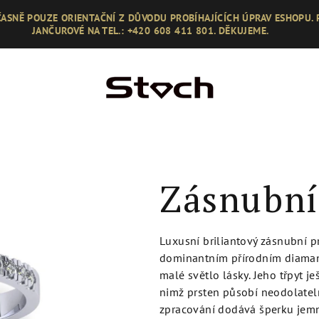
ASNĚ POUZE ORIENTAČNÍ Z DŮVODU PROBÍHAJÍCÍCH ÚPRAV ESHOPU.
JANČUROVÉ NA TEL.: +420 608 411 801. DĚKUJEME.
Zásnubní
Luxusní briliantový zásnubní p
dominantním přírodním diamant
malé světlo lásky. Jeho třpyt j
nimž prsten působí neodolateln
zpracování dodává šperku jemno