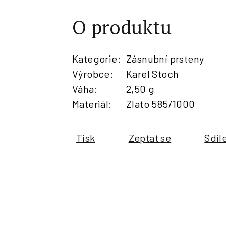
O produktu
Kategorie
:
Zásnubní prsteny
Výrobce
:
Karel Stoch
Váha
:
2,50 g
Materiál
:
Zlato 585/1000
Tisk
Zeptat se
Sdíl