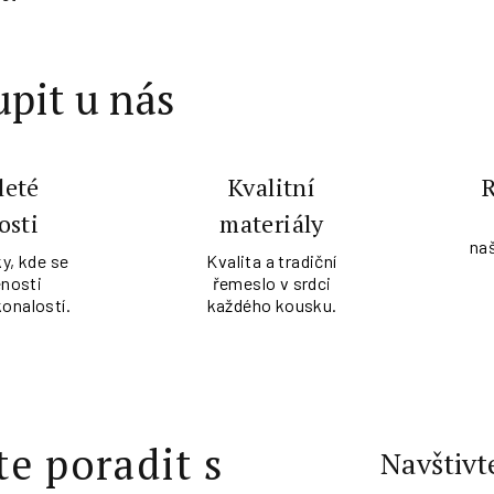
pit u nás
leté
Kvalitní
osti
materiály
na
y, kde se
Kvalita a tradiční
nosti
řemeslo v srdci
konalostí.
každého kousku.
te poradit s
Navštivt