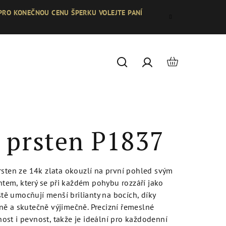
 PRO KONEČNOU CENU ŠPERKU VOLEJTE PANÍ
Nákupní
Hledat
Přihlášení
košík
 prsten P1837
rsten ze 14k zlata okouzlí na první pohled svým
em, který se při každém pohybu rozzáří jako
eště umocňují menší brilianty na bocích, díky
ě a skutečně výjimečně. Precizní řemeslné
st i pevnost, takže je ideální pro každodenní