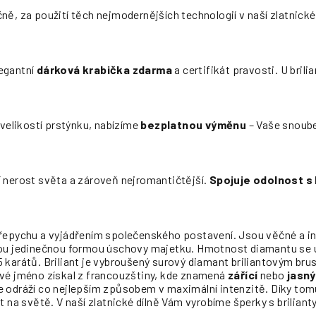
ně, za použití těch nejmodernějších technologií v naší zlatnické 
egantní
dárková krabička zdarma
a certifikát pravosti. U bril
i velikostí prstýnku, nabízíme
bezplatnou výměnu
– Vaše snoube
í nerost světa a zároveň nejromantičtější.
Spojuje odolnost s
řepychu a vyjádřením společenského postavení. Jsou věčné a inv
sou jedinečnou formou úschovy majetku. Hmotnost diamantu se
y 5 karátů. Briliant je vybroušený surový diamant briliantovým br
vé jméno získal z francouzštiny, kde znamená
zářící
nebo
jasný
odráží co nejlepším způsobem v maximální intenzitě. Díky tomu j
t na světě. V naší zlatnické dílně Vám vyrobíme šperky s brilian