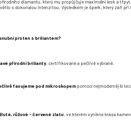
s přírodního diamantu, který mu propůjčuje maximální lesk a třpy
ětlo s dokonalou intenzitou. Výsledkem je šperk, který září při
ásnubní prsten s briliantem?
avé přírodní brilianty
, certifikované a pečlivě vybrané.
pečlivě fasujeme pod mikroskopem
pomocí nejmodernější tech
 žluté, růžové - červené zlato
, ve kterém vynikne krása kamen