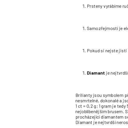
Prsteny vyrábíme ruč
Samozřejmostí je el
Pokud si nejste jist
Diamant
je nejtvrdš
Brilianty jsou symbolem p
nesmrtelné, dokonalé a j
1 ct = 0,2 g; 1 gram je ted
nejoblíbenějším brusem. S
procházející diamantem se 
Diamant je nejtvrdší neros