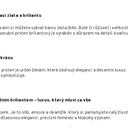
ci zlata a briliantu
ami si můžete vybrat barvu zlata (bílé, žluté či růžové) i veliko
nubní prsten briliantový je vyráběn s důrazem na detail, kvalitu 
a krásu
 prsten je určen ženám, které obdivují eleganci a decentní luxus.
 symbolizuje.
ním briliantem – luxus, který mluví za vše
perk. Je to slib, emoce a okamžik, který si pamatujete celý živo
adčasovou eleganci, precizní řemeslo a hluboký význam.