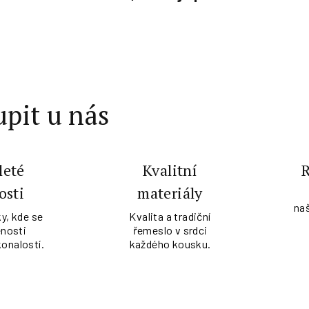
pit u nás
leté
Kvalitní
osti
materiály
na
y, kde se
Kvalita a tradiční
nosti
řemeslo v srdci
konalostí.
každého kousku.