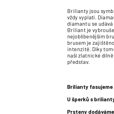
Brilianty jsou sym
vždy vyplatí. Diam
diamantu se udává
Briliant je vybrouš
nejoblíbenějším br
brusem je zajištěn
intenzitě. Díky tomu
naší zlatnické díln
představ.
Brilianty fasujeme
U šperků s brilian
Prsteny dodáváme 