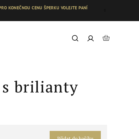
 PRO KONEČNOU CENU ŠPERKU VOLEJTE PANÍ
Nákupní
Hledat
Přihlášení
košík
s brilianty
Měrná
cena:
Přidat do košíku