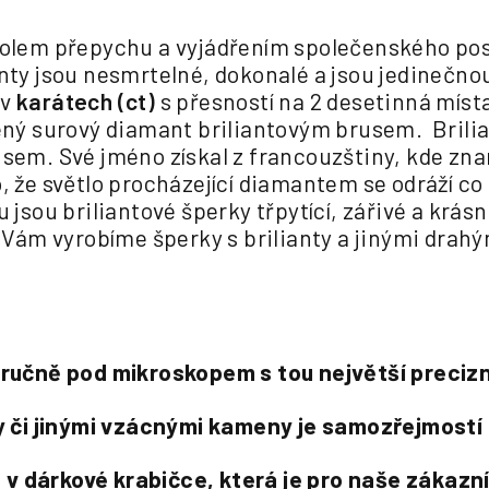
bolem přepychu a vyjádřením společenského post
anty jsou nesmrtelné, dokonalé a jsou jedineč
 v
karátech (ct)
s přesností na 2 desetinná místa.
ený surový diamant briliantovým brusem. Brilia
usem. Své jméno získal z francouzštiny, kde z
o, že světlo procházející diamantem se odráží 
 jsou briliantové šperky třpytící, zářivé a krás
ě Vám vyrobíme šperky s brilianty a jinými dra
 ručně pod mikroskopem s tou největší precizn
ty či jinými vzácnými kameny je samozřejmostí 
v dárkové krabičce, která je pro naše zákazn