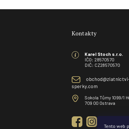
Z
á
Kontakty
p
a
Karel Stoch s.r.o.
t
IČO: 28570570
DIČ: CZ28570570
í
obchod@zlatnictvi
sperky.com
Sokola Tůmy 1099/1 H
709 00 Ostrava
Tento web p