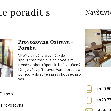
te poradit s
Navštivt
Provozovna Ostrava -
Poruba
Vítejte v naší prodejně, kde
spojujeme tradici s nejnovějšími
trendy v oboru šperků. Náš zkušený
tým je vždy připraven Vám poradit a
pomoci vybrat ten pravý kousek pro
vás.
+420 60
 E-shop
+420 77
- Provozovna
obchod