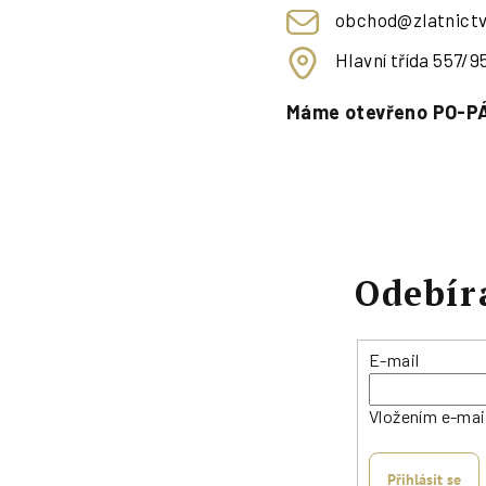
obchod@zlatnictv
Hlavní třída 557/
Máme otevřeno PO-PÁ
Odebír
E-mail
Vložením e-mai
Přihlásit se