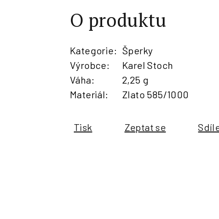
O produktu
Kategorie
:
Šperky
Výrobce
:
Karel Stoch
Váha
:
2,25 g
Materiál
:
Zlato 585/1000
Tisk
Zeptat se
Sdíl