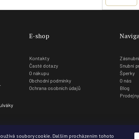
E-shop
Naviga
Kontakty
Zásnubní
Časté dotazy
Snubní p
O nákupu
Šperky
Obchodní podmínky
O nás
-
Ochrana osobních údajů
Blog
Prodejn
ulváky
oužívá soubory cookie. Dalším procházením tohoto