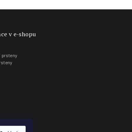
ce v e-shopu
 prsteny
rsteny
y