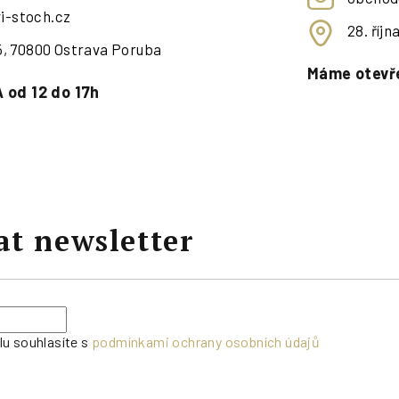
i-stoch.cz
28. říj
95, 70800 Ostrava Poruba
Máme otevře
 od 12 do 17h
at newsletter
lu souhlasíte s
podmínkami ochrany osobních údajů