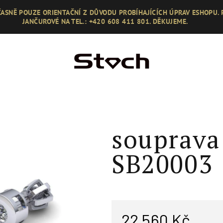
ASNĚ POUZE ORIENTAČNÍ Z DŮVODU PROBÍHAJÍCÍCH ÚPRAV ESHOPU.
JANČUROVÉ NA TEL.: +420 608 411 801. DĚKUJEME.
souprava 
SB20003
22 560 Kč