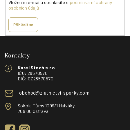
Vložením e-mailu souhlasíte s
podmínkami ochrany
osobních údajů
Přihlásit se
Z
á
p
Kontakty
a
Karel Stoch s.r.o.
t
IČO: 28570570
í
DIČ: CZ28570570
obchod@zlatnictvi-sperky.com
Sokola Tůmy 1099/1 Hulváky
709 00 Ostrava