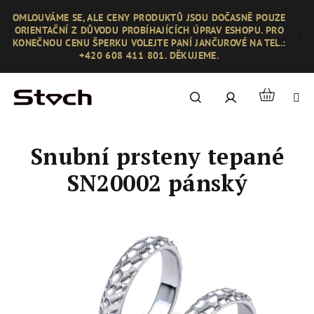
Přejít
OMLOUVÁME SE, ALE CENY PRODUKTŮ JSOU DOČASNĚ POUZE
na
ORIENTAČNÍ Z DŮVODU PROBÍHAJÍCÍCH ÚPRAV ESHOPU. PRO
obsah
KONEČNOU CENU ŠPERKU VOLEJTE PANÍ JANČUROVÉ NA TEL.:
+420 608 411 801. DĚKUJEME.
Nákupní
Hledat
Přihlášení
košík
Snubní prsteny tepané
SN20002 pánský