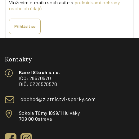
Vložením e-mailu souhlasíte s
podmínkami ochrany
osobních údajů
Přihlásit se
Z
á
p
Kontakty
a
Karel Stoch s.r.o.
t
IČO: 28570570
í
DIČ: CZ28570570
obchod@zlatnictvi-sperky.com
Sokola Tůmy 1099/1 Hulváky
709 00 Ostrava