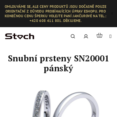
Přejít
OMLOUVÁME SE, ALE CENY PRODUKTŮ JSOU DOČASNĚ POUZE
na
ORIENTAČNÍ Z DŮVODU PROBÍHAJÍCÍCH ÚPRAV ESHOPU. PRO
obsah
KONEČNOU CENU ŠPERKU VOLEJTE PANÍ JANČUROVÉ NA TEL.:
+420 608 411 801. DĚKUJEME.
Nákupní
Hledat
Přihlášení
košík
Snubní prsteny SN20001
pánský