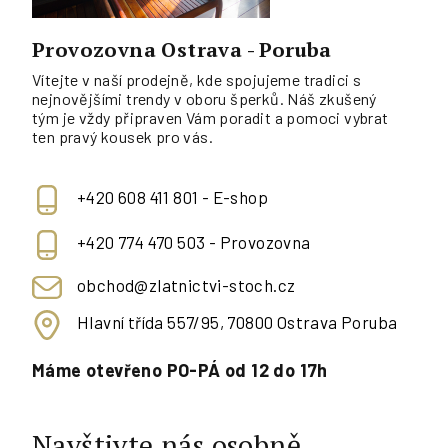
Provozovna Ostrava - Poruba
Vítejte v naší prodejně, kde spojujeme tradici s
nejnovějšími trendy v oboru šperků. Náš zkušený
tým je vždy připraven Vám poradit a pomoci vybrat
ten pravý kousek pro vás.
+420 608 411 801 - E-shop
+420 774 470 503 - Provozovna
obchod@zlatnictvi-stoch.cz
Hlavní třída 557/95, 70800 Ostrava Poruba
Máme otevřeno PO-PÁ od 12 do 17h
Navštivte nás osobně