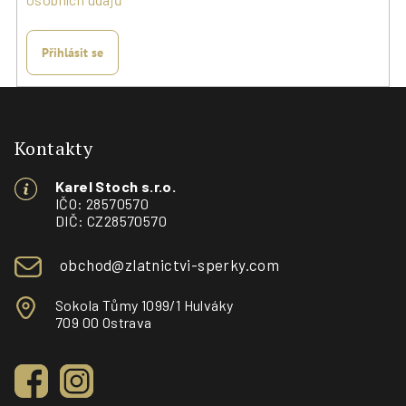
Přihlásit se
Z
á
p
Kontakty
a
Karel Stoch s.r.o.
t
IČO: 28570570
í
DIČ: CZ28570570
obchod@zlatnictvi-sperky.com
Sokola Tůmy 1099/1 Hulváky
709 00 Ostrava