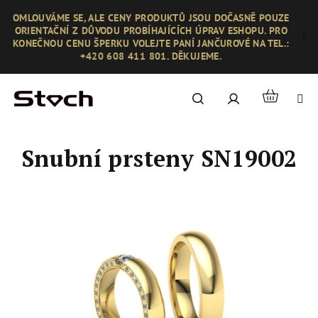
Přejít
OMLOUVÁME SE, ALE CENY PRODUKTŮ JSOU DOČASNĚ POUZE
na
ORIENTAČNÍ Z DŮVODU PROBÍHAJÍCÍCH ÚPRAV ESHOPU. PRO
obsah
KONEČNOU CENU ŠPERKU VOLEJTE PANÍ JANČUROVÉ NA TEL.:
+420 608 411 801. DĚKUJEME.
Nákupní
Hledat
Přihlášení
košík
Snubní prsteny SN19002