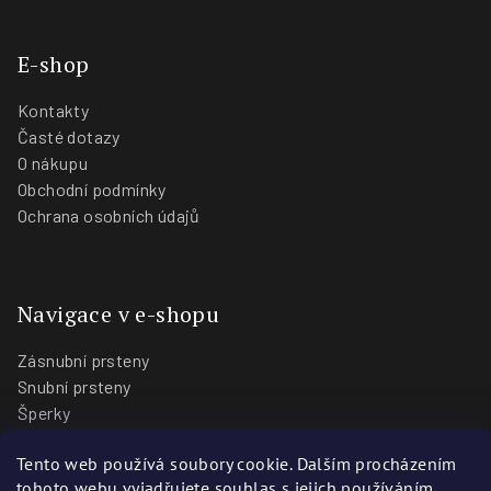
E-shop
Kontakty
Časté dotazy
O nákupu
Obchodní podmínky
Ochrana osobních údajů
Navigace v e-shopu
Zásnubní prsteny
Snubní prsteny
Šperky
O nás
Tento web používá soubory cookie. Dalším procházením
Blog
tohoto webu vyjadřujete souhlas s jejich používáním..