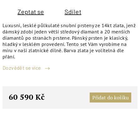
Zeptat se
Sdílet
Luxusní, lesklé půlkulaté snubní prsteny ze 14kt zlata, jenž
dámský zdobí jeden větší středový diamant a 20 menších
diamantů po stranách prstene. Pánský prsten je klasický,
hladký v lesklém provedení. Tento set Vám vyrobíme na
míru v naši zlatnické dílně. Barva zlata je volitelná dle
přání.
Dozvědět se více
M
c
60 590 Kč
Přidat do košíku