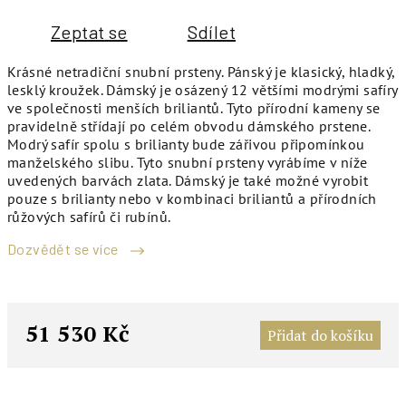
Zeptat se
Sdílet
Krásné netradiční snubní prsteny. Pánský je klasický, hladký,
lesklý kroužek. Dámský je osázený 12 většími modrými safíry
ve společnosti menších briliantů. Tyto přírodní kameny se
pravidelně střídají po celém obvodu dámského prstene.
Modrý safír spolu s brilianty bude zářivou připomínkou
manželského slibu. Tyto snubní prsteny vyrábíme v níže
uvedených barvách zlata. Dámský je také možné vyrobit
pouze s brilianty nebo v kombinaci briliantů a přírodních
růžových safírů či rubínů.
Dozvědět se více
M
c
51 530 Kč
Přidat do košíku