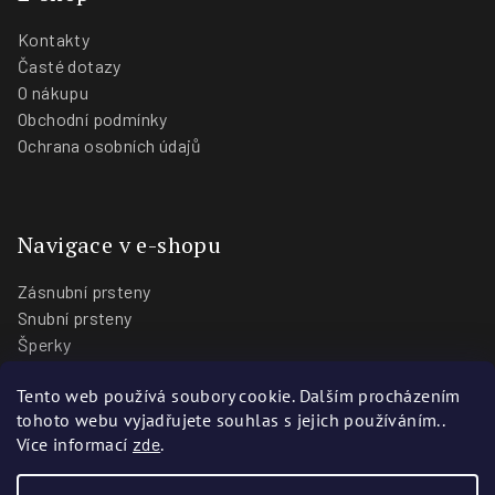
Kontakty
Časté dotazy
O nákupu
Obchodní podmínky
Ochrana osobních údajů
Navigace v e-shopu
Zásnubní prsteny
Snubní prsteny
Šperky
O nás
Tento web používá soubory cookie. Dalším procházením
Blog
tohoto webu vyjadřujete souhlas s jejich používáním..
Prodejny
Více informací
zde
.