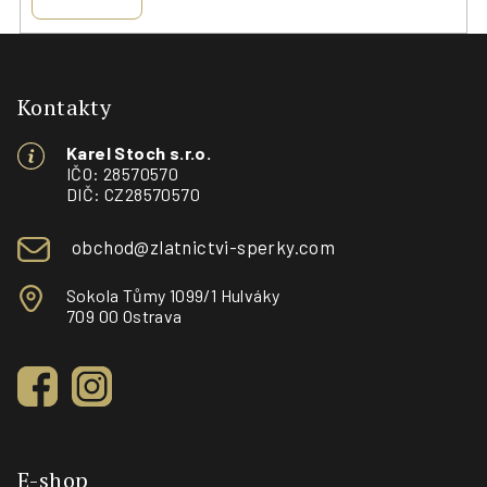
Z
á
p
Kontakty
a
Karel Stoch s.r.o.
t
IČO: 28570570
í
DIČ: CZ28570570
obchod@zlatnictvi-sperky.com
Sokola Tůmy 1099/1 Hulváky
709 00 Ostrava
E-shop