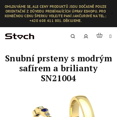
Přejít
OMLOUVÁME SE, ALE CENY PRODUKTŮ JSOU DOČASNĚ POUZE
na
ORIENTAČNÍ Z DŮVODU PROBÍHAJÍCÍCH ÚPRAV ESHOPU. PRO
obsah
KONEČNOU CENU ŠPERKU VOLEJTE PANÍ JANČUROVÉ NA TEL.:
+420 608 411 801. DĚKUJEME.
Nákupní
Hledat
Přihlášení
košík
Snubní prsteny s modrým
safírem a brilianty
SN21004