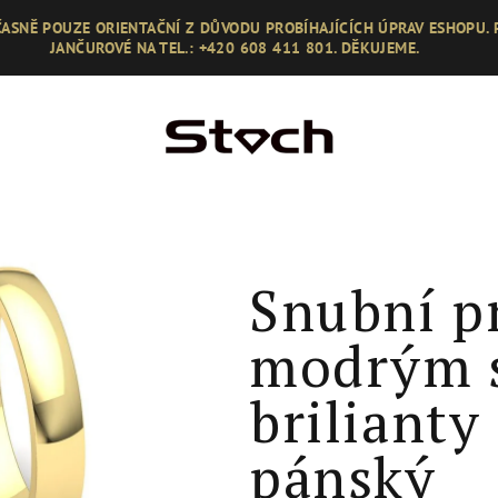
ASNĚ POUZE ORIENTAČNÍ Z DŮVODU PROBÍHAJÍCÍCH ÚPRAV ESHOPU.
JANČUROVÉ NA TEL.: +420 608 411 801. DĚKUJEME.
Snubní p
modrým s
briliant
pánský