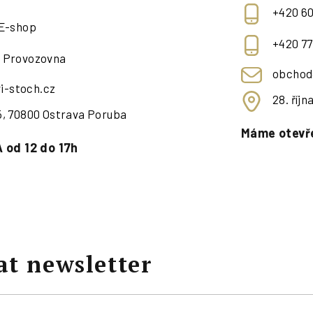
+420 60
 E-shop
+420 77
- Provozovna
obchod
i-stoch.cz
28. říj
95, 70800 Ostrava Poruba
Máme otevře
 od 12 do 17h
at newsletter