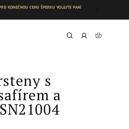
 PRO KONEČNOU CENU ŠPERKU VOLEJTE PANÍ
Nákupní
Hledat
Přihlášení
košík
rsteny s
afírem a
y SN21004