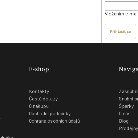
Vložením e-mai
Přihlásit se
E-shop
Naviga
Kontakty
Zásnubní
Časté dotazy
Snubní p
O nákupu
Šperky
Obchodní podmínky
O nás
-
Ochrana osobních údajů
Blog
Prodejn
ulváky