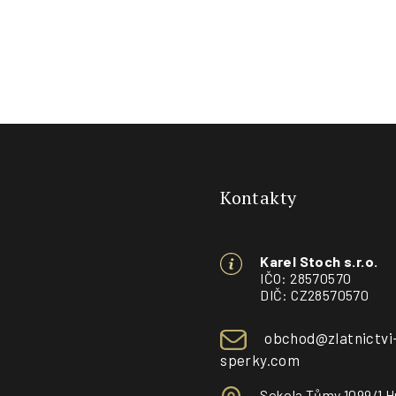
Z
á
Kontakty
p
a
Karel Stoch s.r.o.
t
IČO: 28570570
DIČ: CZ28570570
í
obchod@zlatnictvi
sperky.com
Sokola Tůmy 1099/1 H