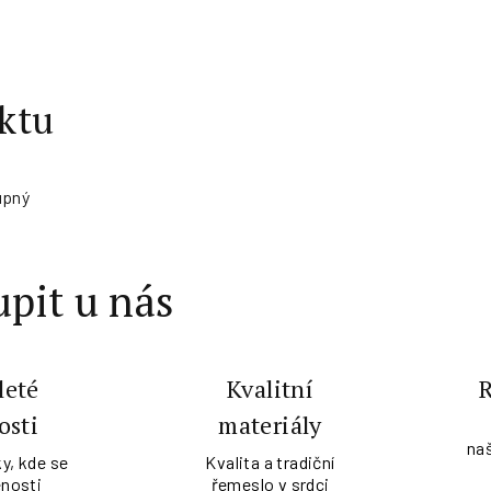
ktu
upný
pit u nás
leté
Kvalitní
osti
materiály
na
y, kde se
Kvalita a tradiční
nosti
řemeslo v srdci