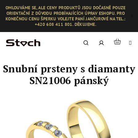
Přejít
OMLOUVÁME SE, ALE CENY PRODUKTŮ JSOU DOČASNĚ POUZE
na
ORIENTAČNÍ Z DŮVODU PROBÍHAJÍCÍCH ÚPRAV ESHOPU. PRO
obsah
KONEČNOU CENU ŠPERKU VOLEJTE PANÍ JANČUROVÉ NA TEL.:
+420 608 411 801. DĚKUJEME.
Nákupní
Hledat
Přihlášení
košík
Snubní prsteny s diamanty
SN21006 pánský