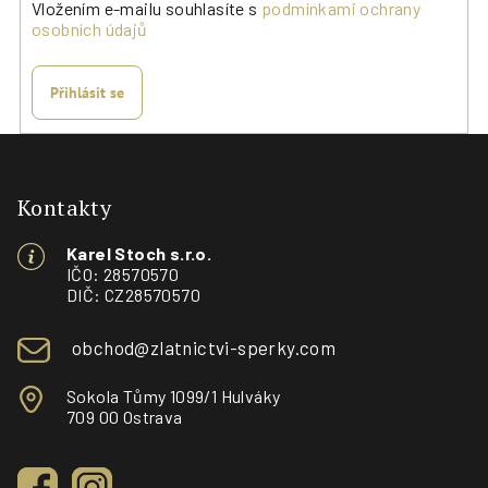
Vložením e-mailu souhlasíte s
podmínkami ochrany
osobních údajů
Přihlásit se
Z
á
p
Kontakty
a
Karel Stoch s.r.o.
t
IČO: 28570570
í
DIČ: CZ28570570
obchod@zlatnictvi-sperky.com
Sokola Tůmy 1099/1 Hulváky
709 00 Ostrava