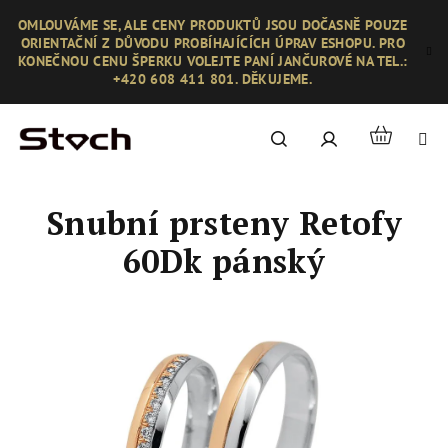
Přejít
OMLOUVÁME SE, ALE CENY PRODUKTŮ JSOU DOČASNĚ POUZE
na
ORIENTAČNÍ Z DŮVODU PROBÍHAJÍCÍCH ÚPRAV ESHOPU. PRO
obsah
KONEČNOU CENU ŠPERKU VOLEJTE PANÍ JANČUROVÉ NA TEL.:
+420 608 411 801. DĚKUJEME.
Nákupní
Hledat
Přihlášení
košík
Snubní prsteny Retofy
60Dk pánský