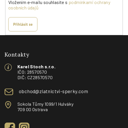
Vložením e-mailu souhlasíte s
podmínkami ochrany
osobních údajů
Přihlásit se
Z
á
p
Kontakty
a
Karel Stoch s.r.o.
t
IČO: 28570570
í
DIČ: CZ28570570
obchod@zlatnictvi-sperky.com
Sokola Tůmy 1099/1 Hulváky
709 00 Ostrava