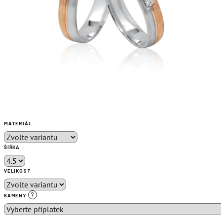
MATERIÁL
ŠÍŘKA
VELIKOST
?
KAMENY