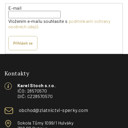
E-mail
Vložením e-mailu souhlasíte s
podmínkami ochrany
osobních údajů
Přihlásit se
Z
á
p
Kontakty
a
Karel Stoch s.r.o.
t
IČO: 28570570
í
DIČ: CZ28570570
obchod@zlatnictvi-sperky.com
Sokola Tůmy 1099/1 Hulváky