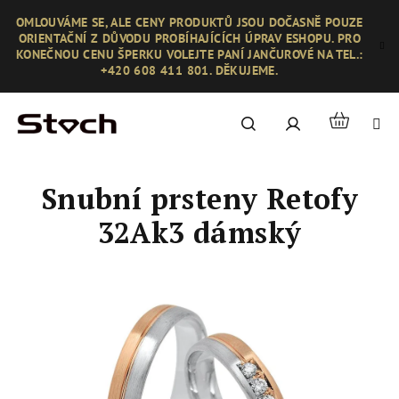
Přejít
OMLOUVÁME SE, ALE CENY PRODUKTŮ JSOU DOČASNĚ POUZE
na
ORIENTAČNÍ Z DŮVODU PROBÍHAJÍCÍCH ÚPRAV ESHOPU. PRO
obsah
KONEČNOU CENU ŠPERKU VOLEJTE PANÍ JANČUROVÉ NA TEL.:
+420 608 411 801. DĚKUJEME.
Nákupní
Hledat
Přihlášení
košík
Snubní prsteny Retofy
32Ak3 dámský