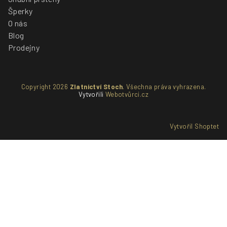
Šperky
O nás
Blog
Prodejny
Copyright 2026
Zlatnictví Stoch
. Všechna práva vyhrazena.
Vytvořili
Webotvůrci.cz
Vytvořil Shoptet