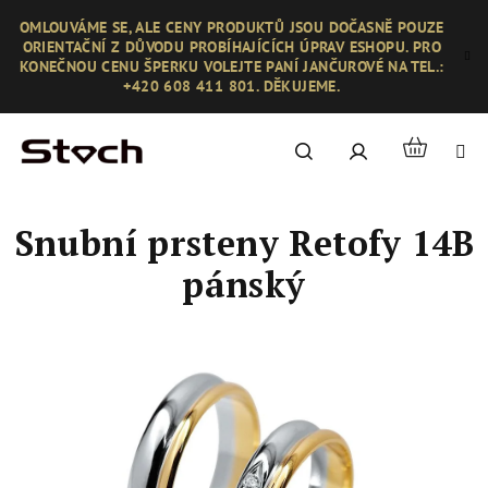
Přejít
OMLOUVÁME SE, ALE CENY PRODUKTŮ JSOU DOČASNĚ POUZE
na
ORIENTAČNÍ Z DŮVODU PROBÍHAJÍCÍCH ÚPRAV ESHOPU. PRO
obsah
KONEČNOU CENU ŠPERKU VOLEJTE PANÍ JANČUROVÉ NA TEL.:
+420 608 411 801. DĚKUJEME.
Nákupní
Hledat
Přihlášení
košík
Snubní prsteny Retofy 14B
pánský