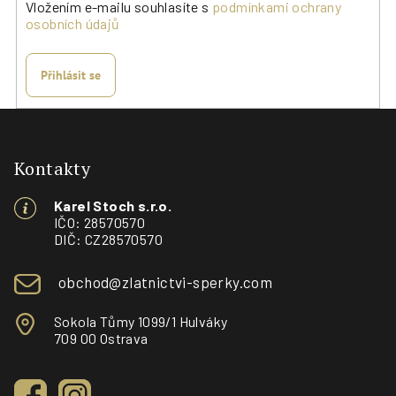
Vložením e-mailu souhlasíte s
podmínkami ochrany
osobních údajů
Přihlásit se
Z
á
p
Kontakty
a
Karel Stoch s.r.o.
t
IČO: 28570570
í
DIČ: CZ28570570
obchod@zlatnictvi-sperky.com
Sokola Tůmy 1099/1 Hulváky
709 00 Ostrava