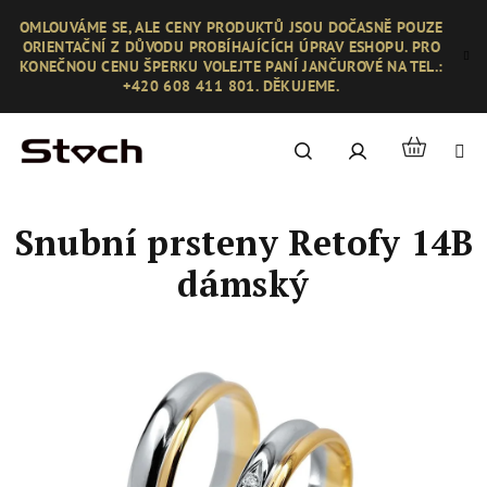
Přejít
OMLOUVÁME SE, ALE CENY PRODUKTŮ JSOU DOČASNĚ POUZE
na
ORIENTAČNÍ Z DŮVODU PROBÍHAJÍCÍCH ÚPRAV ESHOPU. PRO
obsah
KONEČNOU CENU ŠPERKU VOLEJTE PANÍ JANČUROVÉ NA TEL.:
+420 608 411 801. DĚKUJEME.
Nákupní
Hledat
Přihlášení
košík
Snubní prsteny Retofy 14B
dámský