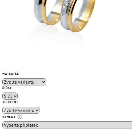
MATERIÁL
ŠÍŘKA
VELIKOST
?
KAMENY