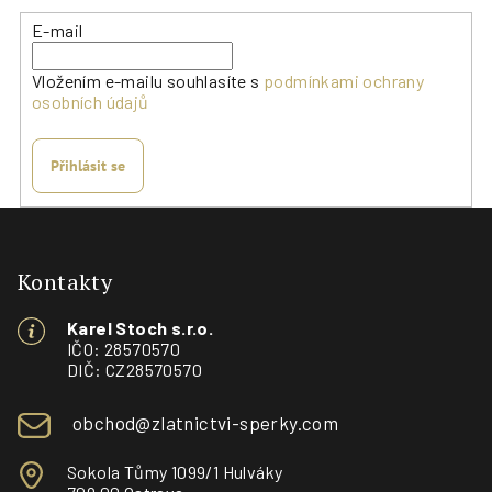
E-mail
Vložením e-mailu souhlasíte s
podmínkami ochrany
osobních údajů
Přihlásit se
Z
á
p
Kontakty
a
Karel Stoch s.r.o.
t
IČO: 28570570
í
DIČ: CZ28570570
obchod@zlatnictvi-sperky.com
Sokola Tůmy 1099/1 Hulváky