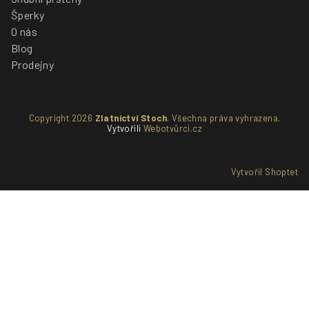
Šperky
O nás
Blog
Prodejny
Copyright 2026
Zlatnictví Stoch
. Všechna práva vyhrazena.
Vytvořili
Webotvůrci.cz
Vytvořil Shoptet