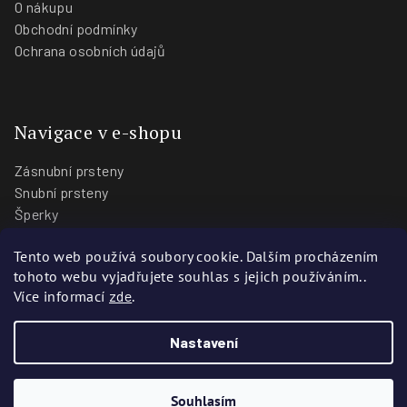
O nákupu
Obchodní podmínky
Ochrana osobních údajů
Navigace v e-shopu
Zásnubní prsteny
Snubní prsteny
Šperky
O nás
Tento web používá soubory cookie. Dalším procházením
Blog
tohoto webu vyjadřujete souhlas s jejich používáním..
Prodejny
Více informací
zde
.
Nastavení
Copyright 2026
Zlatnictví Stoch
. Všechna práva vyhrazena.
Vytvořili
Webotvůrci.cz
Souhlasím