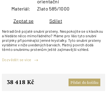
orientační
Materiál
:
Zlato 585/1000
Zeptat se
Sdílet
Netradičně pojaté snubní prsteny. Nespokojíte se s klasikou
a hledáte něco mimořádného? Máme pro Vás tyto snubní
prstýnky připomínající jemné krystalky. Tyto snubní prsteny
vyrábíme v níže uvedených barvách. Matný povrch dodá
těmto snubnímu prstenům ještě zajímavější vzhled.
Dozvědět se více
M
c
38 418 Kč
Přidat do košíku