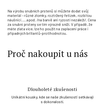
Na výrobu snubních prstenů si můžete dodat svůj
materiál - různé zlomky, roztržený řetízek, rozbitou
náušnici.....apod. /na barvě ani ryzosti nezáleží/. Cena
za snubní prsteny se tím výrazně sníží. V případě, že
máte zlata více, lze ho použít na zaplacení práce i
případných briliantů-protihodnotou.
Proč nakoupit u nás
Dlouholeté zkušenosti
Unikátní kousky, kde se naše zkušenosti setkávají
s dokonalostí.