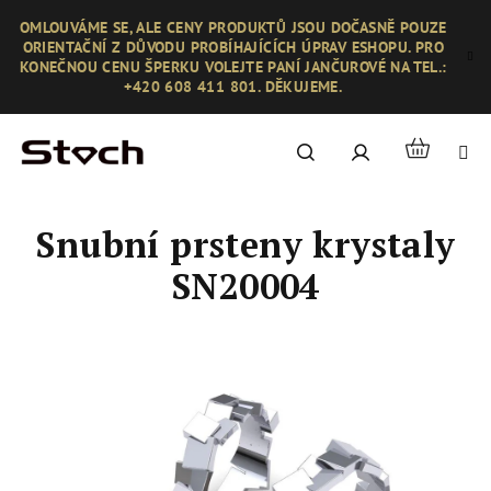
Přejít
OMLOUVÁME SE, ALE CENY PRODUKTŮ JSOU DOČASNĚ POUZE
na
ORIENTAČNÍ Z DŮVODU PROBÍHAJÍCÍCH ÚPRAV ESHOPU. PRO
obsah
KONEČNOU CENU ŠPERKU VOLEJTE PANÍ JANČUROVÉ NA TEL.:
+420 608 411 801. DĚKUJEME.
Nákupní
Hledat
Přihlášení
košík
Snubní prsteny krystaly
SN20004