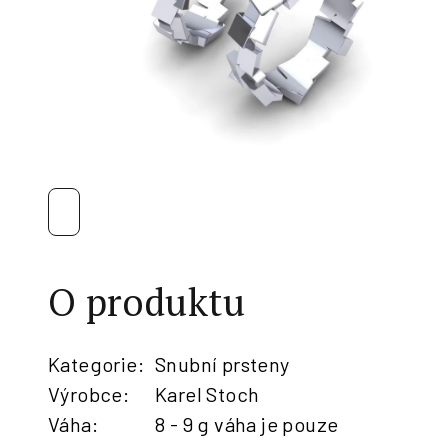
O produktu
Kategorie
:
Snubní prsteny
Výrobce
:
Karel Stoch
Váha
:
8 - 9 g váha je pouze