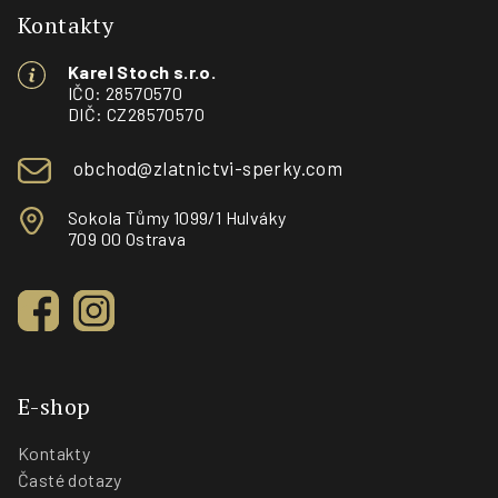
p
Kontakty
a
Karel Stoch s.r.o.
t
IČO: 28570570
í
DIČ: CZ28570570
obchod@zlatnictvi-sperky.com
Sokola Tůmy 1099/1 Hulváky
709 00 Ostrava
E-shop
Kontakty
Časté dotazy