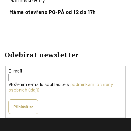
Mariánské Hory
Máme otevřeno PO-PÁ od 12 do 17h
Odebírat newsletter
E-mail
Vložením e-mailu souhlasíte s
podmínkami ochrany
osobních údajů
Přihlásit se
Z
á