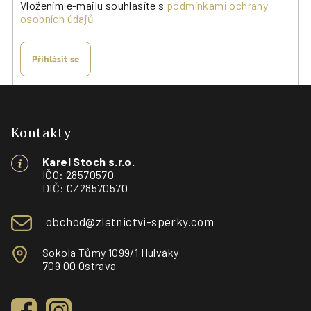
Vložením e-mailu souhlasíte s
podmínkami ochrany
osobních údajů
Přihlásit se
Z
á
p
Kontakty
a
Karel Stoch s.r.o.
t
IČO: 28570570
í
DIČ: CZ28570570
obchod@zlatnictvi-sperky.com
Sokola Tůmy 1099/1 Hulváky
709 00 Ostrava