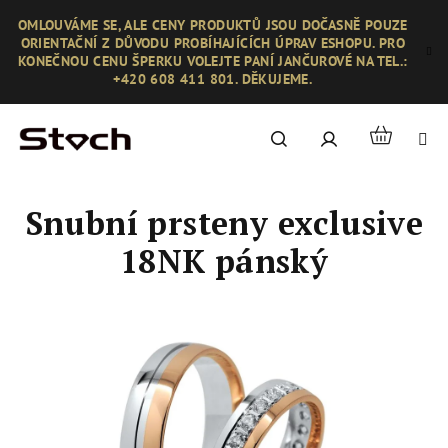
Přejít
OMLOUVÁME SE, ALE CENY PRODUKTŮ JSOU DOČASNĚ POUZE
na
ORIENTAČNÍ Z DŮVODU PROBÍHAJÍCÍCH ÚPRAV ESHOPU. PRO
obsah
KONEČNOU CENU ŠPERKU VOLEJTE PANÍ JANČUROVÉ NA TEL.:
+420 608 411 801. DĚKUJEME.
Nákupní
Hledat
Přihlášení
košík
Snubní prsteny exclusive
18NK pánský