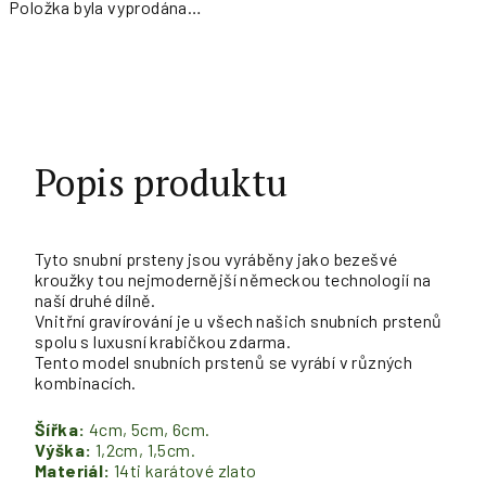
Položka byla vyprodána…
Měrná
cena:
Popis produktu
Tyto snubní prsteny jsou vyráběny jako bezešvé
kroužky tou nejmodernější německou technologií na
naší druhé dílně.
Vnitřní gravírování je u všech našich snubních prstenů
spolu s luxusní krabičkou zdarma.
Tento model snubních prstenů se vyrábí v různých
kombinacích.
Šířka:
4cm, 5cm, 6cm.
Výška:
1,2cm, 1,5cm.
Materiál:
14ti karátové zlato