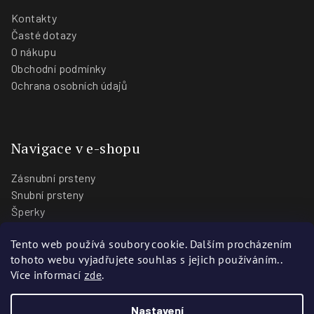
Kontakty
Časté dotazy
O nákupu
Obchodní podmínky
Ochrana osobních údajů
Navigace v e-shopu
Zásnubní prsteny
Snubní prsteny
Šperky
O nás
Tento web používá soubory cookie. Dalším procházením
Blog
tohoto webu vyjadřujete souhlas s jejich používáním..
Prodejny
Více informací
zde
.
Nastavení