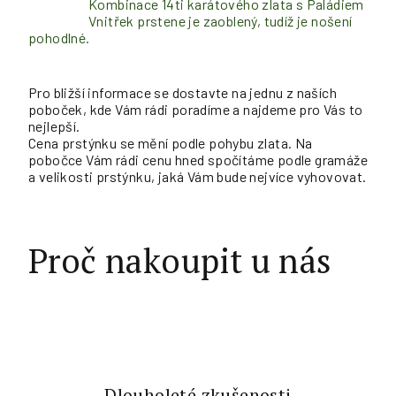
Kombinace 14ti karátového zlata s Paládiem
Vnitřek prstene je zaoblený, tudíž je nošení
pohodlné.
Pro bližší informace se dostavte na jednu z naších
poboček, kde Vám rádi poradíme a najdeme pro Vás to
nejlepší.
Cena prstýnku se mění podle pohybu zlata. Na
pobočce Vám rádi cenu hned spočítáme podle gramáže
a velikosti prstýnku, jaká Vám bude nejvíce vyhovovat.
Proč nakoupit u nás
Dlouholeté zkušenosti