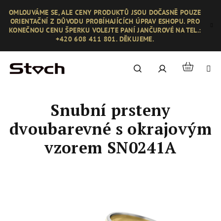
Přejít
OMLOUVÁME SE, ALE CENY PRODUKTŮ JSOU DOČASNĚ POUZE
na
ORIENTAČNÍ Z DŮVODU PROBÍHAJÍCÍCH ÚPRAV ESHOPU. PRO
obsah
KONEČNOU CENU ŠPERKU VOLEJTE PANÍ JANČUROVÉ NA TEL.:
+420 608 411 801. DĚKUJEME.
Nákupní
Hledat
Přihlášení
košík
Snubní prsteny
dvoubarevné s okrajovým
vzorem SN0241A