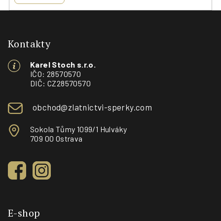
Z
á
p
Kontakty
a
Karel Stoch s.r.o.
t
IČO: 28570570
í
DIČ: CZ28570570
obchod@zlatnictvi-sperky.com
Sokola Tůmy 1099/1 Hulváky
709 00 Ostrava
E-shop