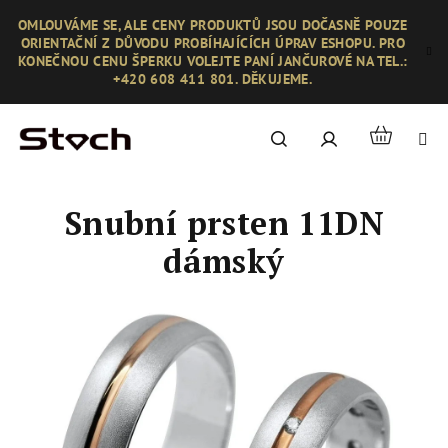
Přejít
OMLOUVÁME SE, ALE CENY PRODUKTŮ JSOU DOČASNĚ POUZE
na
ORIENTAČNÍ Z DŮVODU PROBÍHAJÍCÍCH ÚPRAV ESHOPU. PRO
obsah
KONEČNOU CENU ŠPERKU VOLEJTE PANÍ JANČUROVÉ NA TEL.:
+420 608 411 801. DĚKUJEME.
Nákupní
Hledat
Přihlášení
košík
Snubní prsten 11DN
dámský