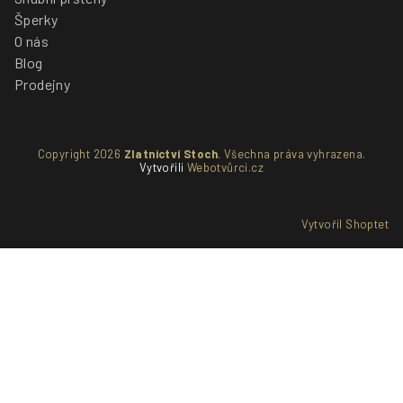
Šperky
O nás
Blog
Prodejny
Copyright 2026
Zlatnictví Stoch
. Všechna práva vyhrazena.
Vytvořili
Webotvůrci.cz
Vytvořil Shoptet