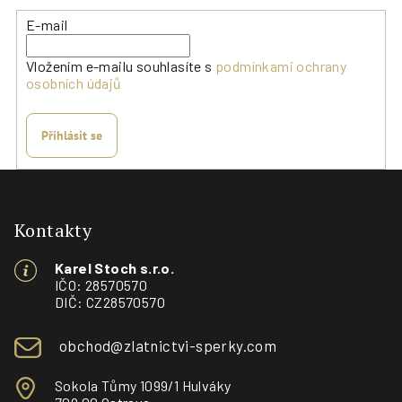
E-mail
Vložením e-mailu souhlasíte s
podmínkami ochrany
osobních údajů
Přihlásit se
Z
á
p
Kontakty
a
Karel Stoch s.r.o.
t
IČO: 28570570
í
DIČ: CZ28570570
obchod@zlatnictvi-sperky.com
Sokola Tůmy 1099/1 Hulváky