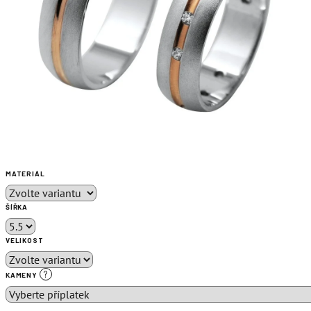
MATERIÁL
ŠÍŘKA
VELIKOST
?
KAMENY