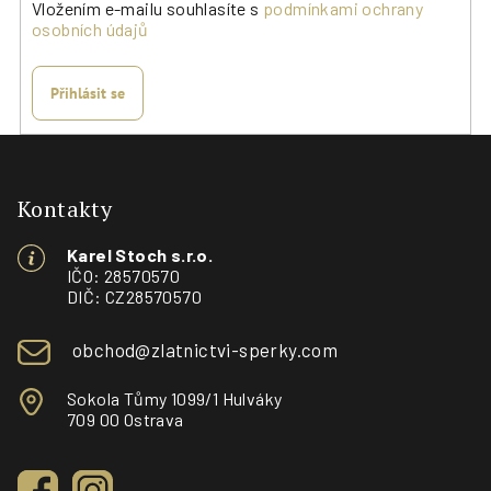
Vložením e-mailu souhlasíte s
podmínkami ochrany
osobních údajů
Přihlásit se
Z
á
p
Kontakty
a
Karel Stoch s.r.o.
t
IČO: 28570570
í
DIČ: CZ28570570
obchod@zlatnictvi-sperky.com
Sokola Tůmy 1099/1 Hulváky
709 00 Ostrava