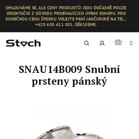
Přejít
OMLOUVÁME SE, ALE CENY PRODUKTŮ JSOU DOČASNĚ POUZE
na
ORIENTAČNÍ Z DŮVODU PROBÍHAJÍCÍCH ÚPRAV ESHOPU. PRO
obsah
KONEČNOU CENU ŠPERKU VOLEJTE PANÍ JANČUROVÉ NA TEL.:
+420 608 411 801. DĚKUJEME.
Nákupní
Hledat
Přihlášení
košík
SNAU14B009 Snubní
prsteny pánský