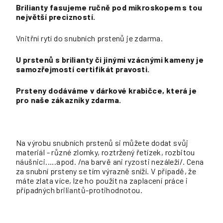
Brilianty fasujeme ručně pod mikroskopem s tou
největší precizností.
Vnitřní rytí do snubních prstenů je zdarma.
U prstenů s brilianty či jinými vzácnými kameny je
samozřejmostí certifikát pravosti.
Prsteny dodáváme v dárkové krabičce, která je
pro naše zákazníky zdarma.
Na výrobu snubních prstenů si můžete dodat svůj
materiál - různé zlomky, roztržený řetízek, rozbitou
náušnici.....apod. /na barvě ani ryzosti nezáleží/. Cena
za snubní prsteny se tím výrazně sníží. V případě, že
máte zlata více, lze ho použít na zaplacení práce i
případných briliantů-protihodnotou.