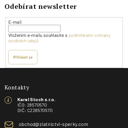
Odebírat newsletter
E-mail
Vložením e-mailu souhlasíte s
podmínkami ochrany
osobních údajů
Přihlásit se
Z
á
p
Kontakty
a
Karel Stoch s.r.o.
t
IČO: 28570570
í
DIČ: CZ28570570
obchod@zlatnictvi-sperky.com