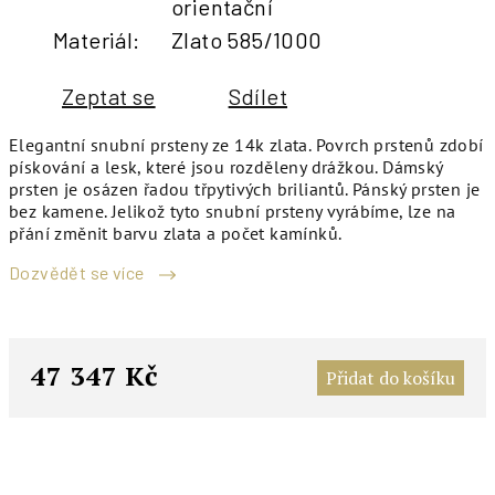
orientační
Materiál
:
Zlato 585/1000
Zeptat se
Sdílet
Elegantní snubní prsteny ze 14k zlata. Povrch prstenů zdobí
pískování a lesk, které jsou rozděleny drážkou. Dámský
prsten je osázen řadou třpytivých briliantů. Pánský prsten je
bez kamene. Jelikož tyto snubní prsteny vyrábíme, lze na
přání změnit barvu zlata a počet kamínků.
Dozvědět se více
M
c
47 347 Kč
Přidat do košíku