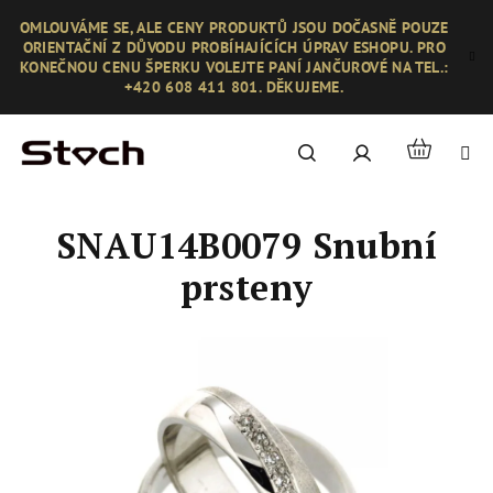
Přejít
OMLOUVÁME SE, ALE CENY PRODUKTŮ JSOU DOČASNĚ POUZE
na
ORIENTAČNÍ Z DŮVODU PROBÍHAJÍCÍCH ÚPRAV ESHOPU. PRO
obsah
KONEČNOU CENU ŠPERKU VOLEJTE PANÍ JANČUROVÉ NA TEL.:
+420 608 411 801. DĚKUJEME.
Nákupní
Hledat
Přihlášení
košík
SNAU14B0079 Snubní
prsteny